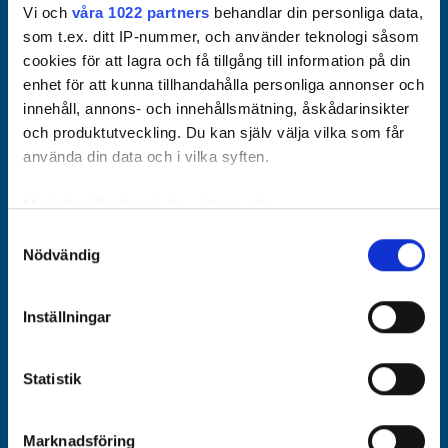
Vi och
våra 1022 partners
behandlar din personliga data,
som t.ex. ditt IP-nummer, och använder teknologi såsom
cookies för att lagra och få tillgång till information på din
enhet för att kunna tillhandahålla personliga annonser och
innehåll, annons- och innehållsmätning, åskådarinsikter
och produktutveckling. Du kan själv välja vilka som får
använda din data och i vilka syften.
Med din tillåtelse skulle vi även vilja:
Samla in information om din geografiska plats som
Samtyckesval
Nödvändig
kan ha en noggrannhet på upp till flera meter
Identifiera din enhet genom att aktivt skanna den för
specifika kännetecken (fingeravtryck)
Inställningar
Ta reda på mer om hur dina personliga uppgifter
behandlas och ställ in dina preferenser i
detaljsektionen
.
Statistik
Du kan ändra eller dra tillbaka ditt samtycke när som
helst från cookie-förklaringen.
Marknadsföring