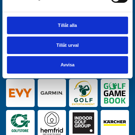
Vi använder enhetsidentifierare för att anpassa innehållet
och annonserna till användarna, tillhandahålla funktioner
för sociala medier och analysera vår trafik. Vi
vidarebefordrar även sådana identifierare och annan
Tillåt alla
information från din enhet till de sociala medier och
annons- och analysföretag som vi samarbetar med.
Dessa kan i sin tur kombinera informationen med annan
Tillåt urval
Kategoripartners
information som du har tillhandahållit eller som de har
samlat in när du har använt deras tjänster.
Avvisa