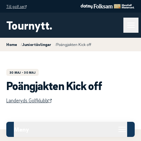
Till golf.se
Tournytt.
Home
/
Juniortävlingar
/
Poängjakten Kick off
30 MAJ
- 30 MAJ
Poängjakten Kick off
Landeryds Golfklubb
Meny