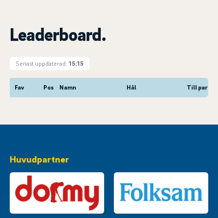
Leaderboard.
Senast uppdaterad:
15:15
Fav
Pos
Namn
Hål
Till par
Huvudpartner