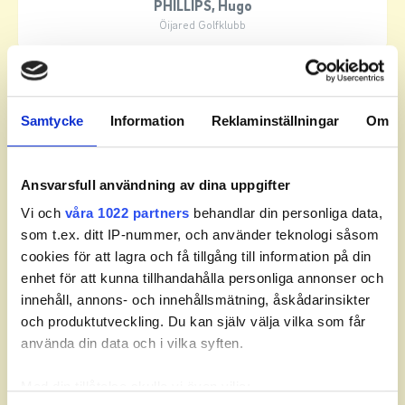
PHILLIPS, Hugo
Öijared Golfklubb
Match 2
Samtycke
Information
Reklaminställningar
Om
WISELL, Alwindra
8 / 7
F
Ansvarsfull användning av dina uppgifter
Vi och
våra 1022 partners
behandlar din personliga data,
PERSSON, Wilma
som t.ex. ditt IP-nummer, och använder teknologi såsom
Glasrikets Golfklubb Växjö
cookies för att lagra och få tillgång till information på din
enhet för att kunna tillhandahålla personliga annonser och
Match 3
innehåll, annons- och innehållsmätning, åskådarinsikter
och produktutveckling. Du kan själv välja vilka som får
använda din data och i vilka syften.
LAUTRUP-NISSEN, Mathias
Kungl. Drottningholms Golfklubb
Med din tillåtelse skulle vi även vilja: