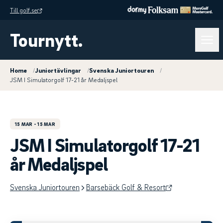
Till golf.se
Tournytt.
Home
/
Juniortävlingar
/
Svenska Juniortouren
/
JSM I Simulatorgolf 17-21 år Medaljspel
15 MAR
- 15 MAR
JSM I Simulatorgolf 17-21
år Medaljspel
Svenska Juniortouren
Barsebäck Golf & Resort