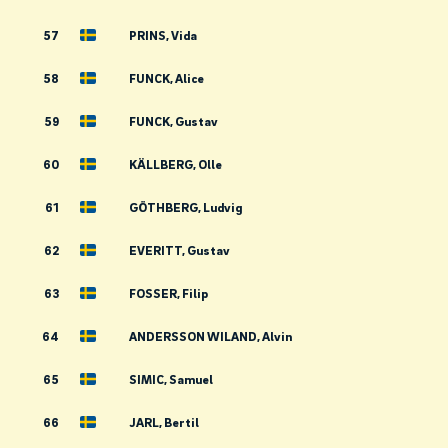
57
PRINS, Vida
58
FUNCK, Alice
59
FUNCK, Gustav
60
KÄLLBERG, Olle
61
GÖTHBERG, Ludvig
62
EVERITT, Gustav
63
FOSSER, Filip
64
ANDERSSON WILAND, Alvin
65
SIMIC, Samuel
66
JARL, Bertil