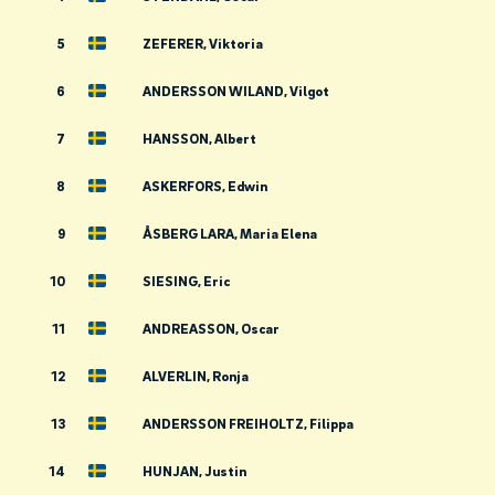
5
ZEFERER, Viktoria
6
ANDERSSON WILAND, Vilgot
7
HANSSON, Albert
8
ASKERFORS, Edwin
9
ÅSBERG LARA, Maria Elena
10
SIESING, Eric
11
ANDREASSON, Oscar
12
ALVERLIN, Ronja
13
ANDERSSON FREIHOLTZ, Filippa
14
HUNJAN, Justin