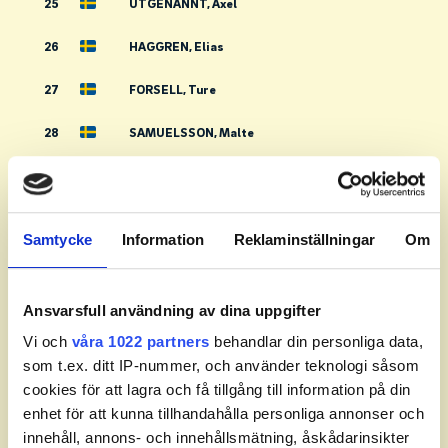
25
UTGENANNT, Axel
26
HAGGREN, Elias
27
FORSELL, Ture
28
SAMUELSSON, Malte
29
OLSSON, Elin
30
VINNERHOLT, Nova
Samtycke
Information
Reklaminställningar
Om
31
JOHANSSON, Elias
32
EVENÅS, Albin
Ansvarsfull användning av dina uppgifter
Vi och
våra 1022 partners
behandlar din personliga data,
33
EVENÅS, Lucas
som t.ex. ditt IP-nummer, och använder teknologi såsom
cookies för att lagra och få tillgång till information på din
34
CARLSSON, Noel
enhet för att kunna tillhandahålla personliga annonser och
35
HEDLUND, Lars
innehåll, annons- och innehållsmätning, åskådarinsikter