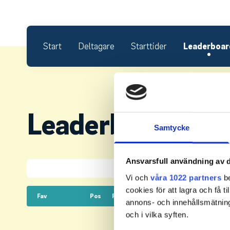
Start
Deltagare
Starttider
Leaderboar
Leaderboard.
Samtycke
Ansvarsfull användning av d
Vi och
våra 1022 partners
be
cookies för att lagra och få t
Fav
Pos
Rank
Land
Namn
annons- och innehållsmätning
och i vilka syften.