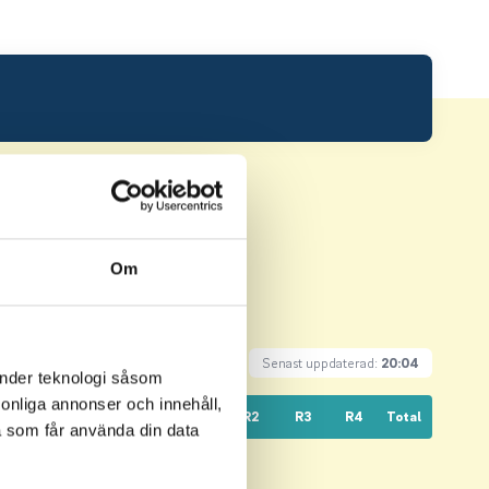
Om
Senast uppdaterad:
20:04
änder teknologi såsom
rsonliga annonser och innehåll,
Till par
Hål
R1
R2
R3
R4
Total
a som får använda din data