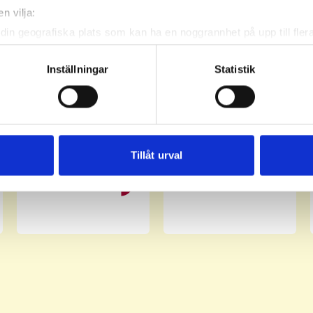
n vilja:
din geografiska plats som kan ha en noggrannhet på upp till fler
om att aktivt skanna den för specifika kännetecken (fingeravtryc
rsonliga uppgifter behandlas och ställ in dina preferenser i
deta
Inställningar
Statistik
ke när som helst från cookie-förklaringen.
e för att anpassa innehållet och annonserna till användarna, tillh
vår trafik. Vi vidarebefordrar även sådana identifierare och anna
nnons- och analysföretag som vi samarbetar med. Dessa kan i sin
Tillåt urval
har tillhandahållit eller som de har samlat in när du har använt 