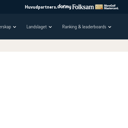
Huvudpartners.
rskap
Landslaget
Ranking & leaderboards