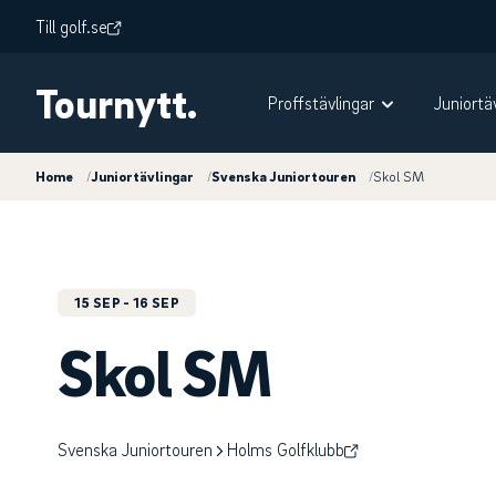
Till golf.se
Tournytt.
Proffstävlingar
Juniortä
Home
/
Juniortävlingar
/
Svenska Juniortouren
/
Skol SM
15 SEP
- 16 SEP
Skol SM
Svenska Juniortouren
Holms Golfklubb