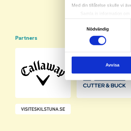
Med din tillåtelse skulle vi äve
Samla in information om 
Identifiera din enhet gen
Samtyckesval
Ta reda på mer om hur dina pe
Nödvändig
eller dra tillbaka ditt samtyc
Partners
Vi använder enhetsidentifierar
sociala medier och analysera 
till de sociala medier och a
Avvisa
med annan information som du 