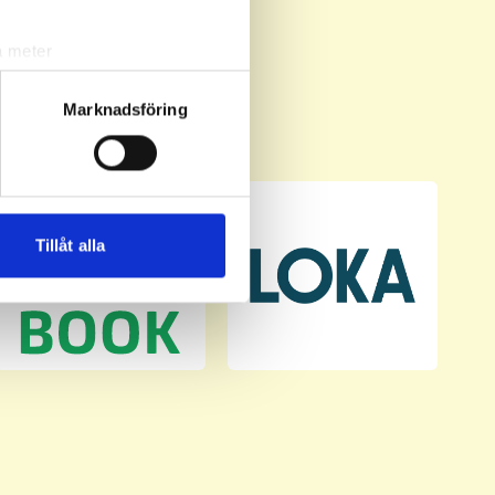
a meter
k)
ljsektionen
. Du kan ändra
Marknadsföring
andahålla funktioner för
n information från din enhet
 tur kombinera informationen
Tillåt alla
deras tjänster.