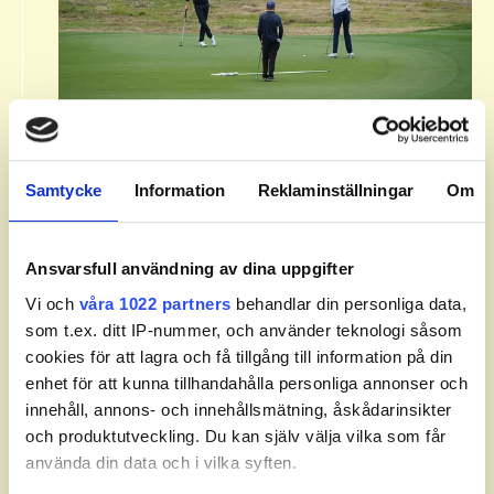
Om Svenska Juniortouren Division
1.​
Samtycke
Information
Reklaminställningar
Om
Svenska Juniortouren Division 1 är den tredje
och näst högsta av tourens fyra nivåer:
division 3, division 2, division 1 och elit.
Ansvarsfull användning av dina uppgifter
Tävlingen ingår i SGF Golf Ranking och World
Vi och
våra 1022 partners
behandlar din personliga data,
Amateur Golf Ranking. Handicapgräsen är 6,0
som t.ex. ditt IP-nummer, och använder teknologi såsom
för pojkar och 10,0 för flickor.
cookies för att lagra och få tillgång till information på din
enhet för att kunna tillhandahålla personliga annonser och
Läs mer om Svenska Juniortouren och dess
innehåll, annons- och innehållsmätning, åskådarinsikter
divisioner.
och produktutveckling. Du kan själv välja vilka som får
använda din data och i vilka syften.