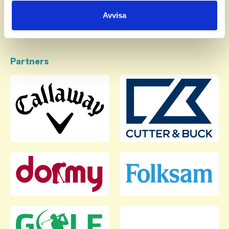
samlat in när du har använt deras tjänster.
Avvisa
Partners