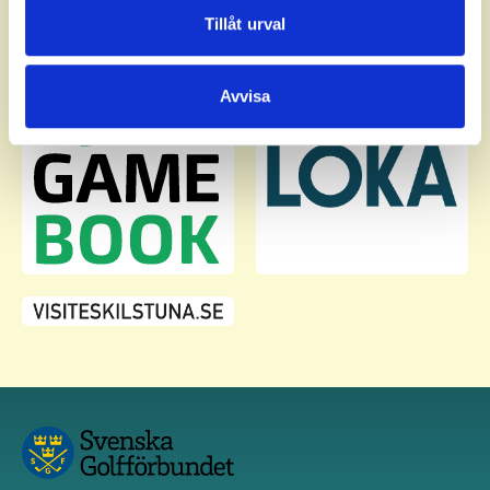
Dessa kan i sin tur kombinera informationen med annan
Tillåt urval
information som du har tillhandahållit eller som de har
samlat in när du har använt deras tjänster.
Avvisa