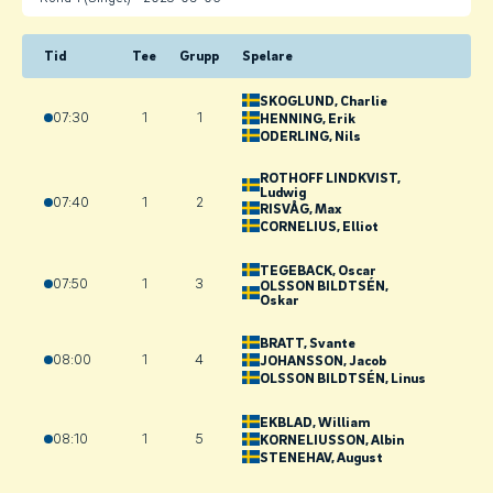
Tid
Tee
Grupp
Spelare
SKOGLUND
, Charlie
07:30
1
1
HENNING
, Erik
ODERLING
, Nils
ROTHOFF LINDKVIST
,
Ludwig
07:40
1
2
RISVÅG
, Max
CORNELIUS
, Elliot
TEGEBACK
, Oscar
07:50
1
3
OLSSON BILDTSÉN
,
Oskar
BRATT
, Svante
08:00
1
4
JOHANSSON
, Jacob
OLSSON BILDTSÉN
, Linus
EKBLAD
, William
08:10
1
5
KORNELIUSSON
, Albin
STENEHAV
, August