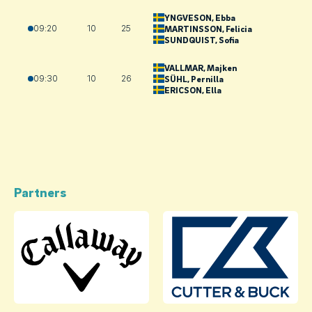
YNGVESON
, Ebba
09:20
10
25
MARTINSSON
, Felicia
SUNDQUIST
, Sofia
VALLMAR
, Majken
09:30
10
26
SÜHL
, Pernilla
ERICSON
, Ella
Partners