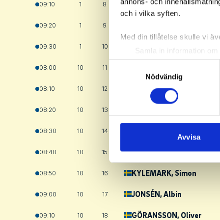
annons- och innehållsmätning
HUBER
, William
09:10
1
8
och i vilka syften.
FORSELL
, Ture
09:20
1
9
Med din tillåtelse skulle vi äve
HANSSON
, Filip
09:30
1
10
Samla in information om 
Identifiera din enhet gen
Samtyckesval
PARKHAGEN
, Fabian
08:00
10
11
Ta reda på mer om hur dina pe
Nödvändig
eller dra tillbaka ditt samtyc
ENGSTRÖM- LINDER
, Al
08:10
10
12
FUNCK
, Gustav
08:20
10
13
Vi använder enhetsidentifierar
sociala medier och analysera 
HAMR
, Anton
08:30
10
14
till de sociala medier och a
Avvisa
med annan information som du 
FORSSELL
, Viggo
08:40
10
15
KYLEMARK
, Simon
08:50
10
16
JONSÉN
, Albin
09:00
10
17
GÖRANSSON
, Oliver
09:10
10
18