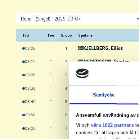
Tid
Tee
Grupp
Spelare
KJELLBERG
, Elliot
08:00
1
1
ANDERSSON
, Gustav
08:10
1
2
NORDLUND
, Nils
08:20
1
3
RUPERT
, Vincent
08:30
1
4
Samtycke
ANDERSSON
, William
08:40
1
5
FREDRIKSSON
, Filip
08:50
1
6
Ansvarsfull användning av d
Vi och
våra 1022 partners
be
CHRISTBORN
, Isak
09:00
1
7
cookies för att lagra och få t