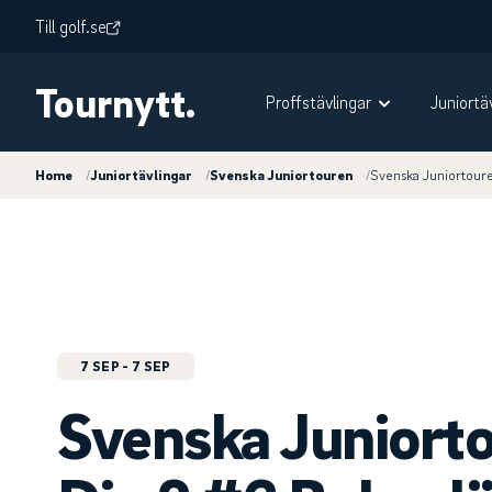
Till golf.se
Tournytt.
Proffstävlingar
Juniortä
Home
/
Juniortävlingar
/
Svenska Juniortouren
/
Svenska Juniortoure
7 SEP
- 7 SEP
Svenska Juniort