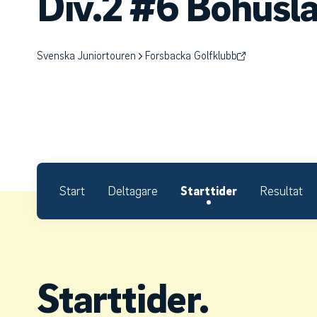
Div.2 #6 Bohusl
Svenska Juniortouren
Forsbacka Golfklubb
Start
Deltagare
Starttider
Resultat
Starttider.