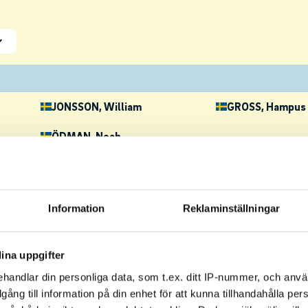
JONSSON
, William
GROSS
, Hampus
ÖDMAN
, Noah
RHODIN
, Oliwer
HOLMSTRÖM
, Lukas
PERSEBO
, Anto
Information
Reklaminställningar
KVARNLÖF
, Adrian
BRASK GUSTAF
MATTSSON
, Ludvig
WICANDER
, Axe
ina uppgifter
handlar din personliga data, som t.ex. ditt IP-nummer, och anv
ENGQVIST
, Ville
HUNJAN
, Justin
illgång till information på din enhet för att kunna tillhandahålla pe