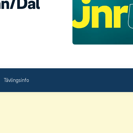
än/Dal
Tävlingsinfo