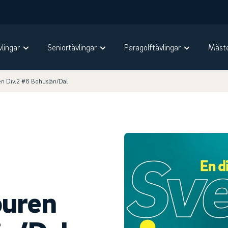
vlingar
Seniortävlingar
Paragolftävlingar
Mäste
n Div.2 #6 Bohuslän/Dal
ouren