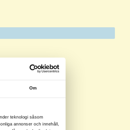
n
Om
SSON
, Melker
l
änder teknologi såsom
rsonliga annonser och innehåll,