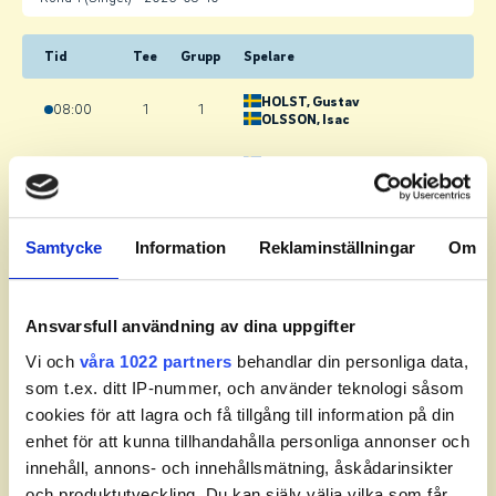
Tid
Tee
Grupp
Spelare
HOLST
, Gustav
08:00
1
1
OLSSON
, Isac
EKLUND
, Hugo
08:10
1
2
LINDGREN
, Gabriel
JONASSON SUNDLÖF
,
Vilmer
Samtycke
Information
Reklaminställningar
Om
08:20
1
3
HAMMARSTRÖM
, Svante
BLOM
, Noel
JOHANSSON
, Oliver
Ansvarsfull användning av dina uppgifter
08:30
1
4
DAHLGREN
, Carl
FRIDLUND
, Gustav
Vi och
våra 1022 partners
behandlar din personliga data,
som t.ex. ditt IP-nummer, och använder teknologi såsom
FREDRIKSSON
, Felix
08:40
1
5
ABRAHAMSSON
, Erik
cookies för att lagra och få tillgång till information på din
MOBERG
, Max
enhet för att kunna tillhandahålla personliga annonser och
innehåll, annons- och innehållsmätning, åskådarinsikter
PETERSSON
, Robin
08:50
1
6
STRÖMBERG
, Samuel
och produktutveckling. Du kan själv välja vilka som får