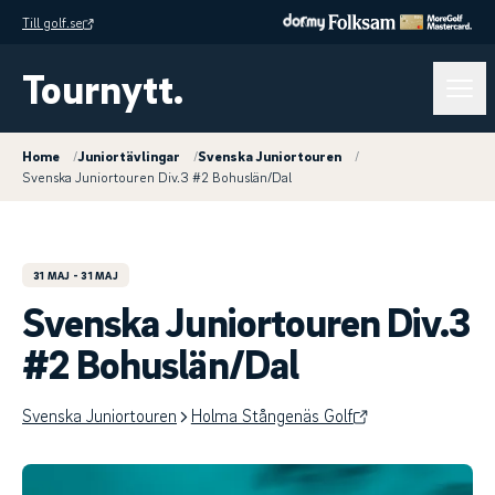
Till golf.se
Tournytt.
Home
/
Juniortävlingar
/
Svenska Juniortouren
/
Svenska Juniortouren Div.3 #2 Bohuslän/Dal
31 MAJ
- 31 MAJ
Svenska Juniortouren Div.3
#2 Bohuslän/Dal
Svenska Juniortouren
Holma Stångenäs Golf