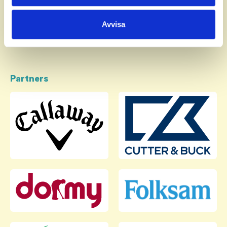
information som du har tillhandahållit eller som de har
TORELL
, Victor
samlat in när du har använt deras tjänster.
Avvisa
Partners