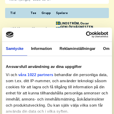
Tid
Tee
Grupp
Spelare
LINDSTRÖM
, Oscar
GENLÖV HÄGNESTEN
,
09:10
10
1
Philip
ZACKRISSON
, Elias
BÄCKSTRÖM
, Alfons
09:20
10
2
BLOMSTER
, Benjamin
Samtycke
Information
Reklaminställningar
Om
BLOM
, Alexander
09:30
10
3
SANDBLOM
, Hugo
Ansvarsfull användning av dina uppgifter
HELMER
, Vincent
Vi och
våra 1022 partners
behandlar din personliga data,
09:40
10
4
ENGSTRÖM
, Jacob
som t.ex. ditt IP-nummer, och använder teknologi såsom
CANBÄCK RYDJA
, Rasmus
cookies för att lagra och få tillgång till information på din
NORIN
, Benjamin
enhet för att kunna tillhandahålla personliga annonser och
09:50
10
5
RODERHULT
, Adam
innehåll, annons- och innehållsmätning, åskådarinsikter
NYMAN
, Charlie
och produktutveckling. Du kan själv välja vilka som får
CHRISTBORN
, Isak
använda din data och i vilka syften.
GRANLI CHRISTENSEN
,