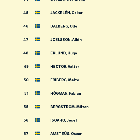
45
JACKELÉN, Oskar
46
DALBERG, Olle
47
JOELSSON, Albin
48
EKLUND, Hugo
49
HECTOR, Valter
50
FRIBERG, Malte
51
HÖGMAN, Fabian
55
BERGSTRÖM, Milton
56
ISOAHO, Josef
57
AMSTEÚS, Oscar