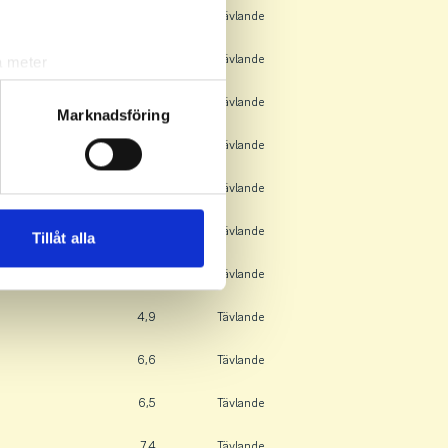
15,9
Tävlande
5,7
Tävlande
a meter
k)
10,2
Tävlande
ljsektionen
. Du kan ändra
Marknadsföring
6,0
Tävlande
andahålla funktioner för
19,5
Tävlande
n information från din enhet
7,0
Tävlande
 tur kombinera informationen
Tillåt alla
deras tjänster.
5,5
Tävlande
4,9
Tävlande
6,6
Tävlande
6,5
Tävlande
7,4
Tävlande