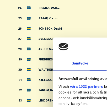
24
CISMAS, William
25
STAAF, Viktor
26
JÖNSSON, David
27
SVENSSON, Erik
28
ANULF, Melker
29
FREDRIKSSON, Felix
Samtycke
30
WALTHER, Celvin
Ansvarsfull användning av d
31
KJELGAARD, Ebbe
Vi och
våra 1022 partners
be
32
PANUM, Rumle
cookies för att lagra och få t
annons- och innehållsmätning
33
LINDGREN, Gabriel
och i vilka syften.