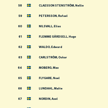
58
CLAESSON STENSTRÖM, Nellie
59
PETERSSON, Rafael
60
NILSVALL, Elias
61
FLEMME GÄRDSELL, Hugo
62
WALDO, Edward
63
CARLSTRÖM, Oskar
64
MOBERG, Max
65
FLYGARE, Noel
66
LUNDAHL, Malte
67
NORDIN, Axel