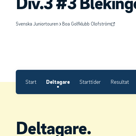
Div.3 #3 Bleking
Svenska Juniortouren
Boa Golfklubb Olofström
Start
Deltagare
Starttider
Resultat
Deltagare.