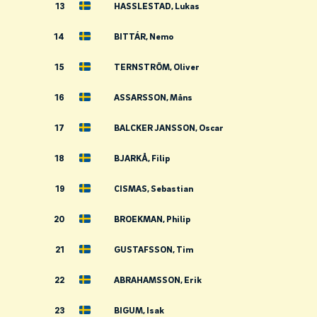
13
HASSLESTAD, Lukas
14
BITTÁR, Nemo
15
TERNSTRÖM, Oliver
16
ASSARSSON, Måns
17
BALCKER JANSSON, Oscar
18
BJARKÅ, Filip
19
CISMAS, Sebastian
20
BROEKMAN, Philip
21
GUSTAFSSON, Tim
22
ABRAHAMSSON, Erik
23
BIGUM, Isak