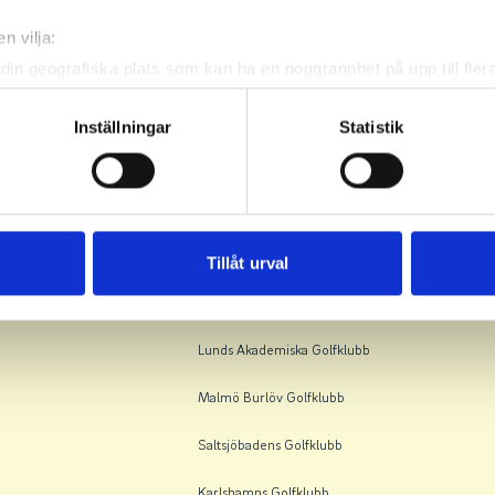
Malmö Burlöv Golfklubb
n vilja:
Lunds Akademiska Golfklubb
din geografiska plats som kan ha en noggrannhet på upp till fler
om att aktivt skanna den för specifika kännetecken (fingeravtryc
Nicklastorp Golfklubb
rsonliga uppgifter behandlas och ställ in dina preferenser i
deta
Inställningar
Statistik
ke när som helst från cookie-förklaringen.
Lunds Akademiska Golfklubb
e för att anpassa innehållet och annonserna till användarna, tillh
Lidingö Golfklubb
vår trafik. Vi vidarebefordrar även sådana identifierare och anna
Kävlinge Golfklubb
nnons- och analysföretag som vi samarbetar med. Dessa kan i sin
Tillåt urval
har tillhandahållit eller som de har samlat in när du har använt 
Boa Golfklubb Olofström
Lunds Akademiska Golfklubb
Malmö Burlöv Golfklubb
Saltsjöbadens Golfklubb
Karlshamns Golfklubb