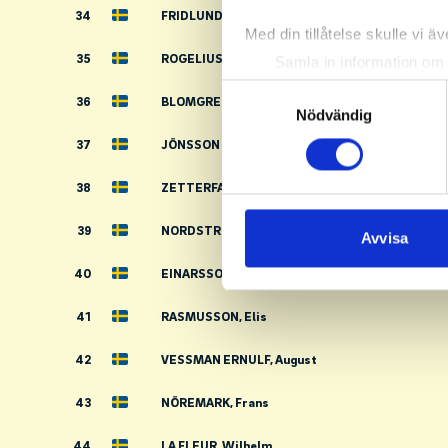
34
FRIDLUND, Gustav
Med din tillåtelse skulle vi äve
35
ROGELIUS, Alfred
Samla in information om 
Identifiera din enhet gen
Samtyckesval
36
BLOMGREN, Neo
Ta reda på mer om hur dina pe
Nödvändig
eller dra tillbaka ditt samtyc
37
JÖNSSON BRYNELL, Theodor
Vi använder enhetsidentifierar
38
ZETTERFALK, Wilhelm
sociala medier och analysera 
39
NORDSTRÖM, Svante
till de sociala medier och a
Avvisa
med annan information som du 
40
EINARSSON, Axel
41
RASMUSSON, Elis
42
VESSMAN ERNULF, August
43
NÖREMARK, Frans
44
LA FLEUR, Wilhelm