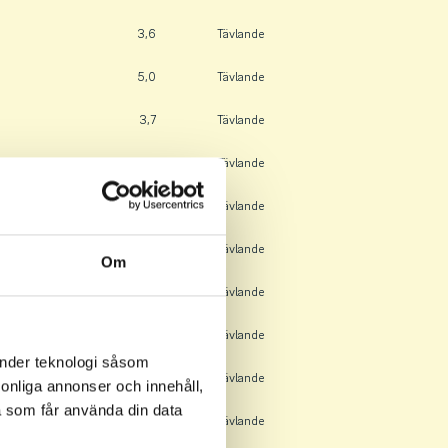
3,6
Tävlande
5,0
Tävlande
3,7
Tävlande
8,6
Tävlande
4,5
Tävlande
10,8
Tävlande
Om
4,9
Tävlande
7,4
Tävlande
änder teknologi såsom
0,9
Tävlande
rsonliga annonser och innehåll,
a som får använda din data
13,0
Tävlande