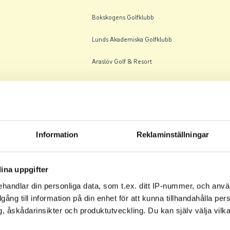
Bokskogens Golfklubb
Lunds Akademiska Golfklubb
Araslöv Golf & Resort
Växjö Golfklubb
Hagge Golfklubb
Kalmar Golfklubb
Information
Reklaminställningar
Saxnäs Golfklubb
ina uppgifter
Lunds Akademiska Golfklubb
handlar din personliga data, som t.ex. ditt IP-nummer, och anv
Malmö Burlöv Golfklubb
illgång till information på din enhet för att kunna tillhandahålla pe
, åskådarinsikter och produktutveckling. Du kan själv välja vilk
Kalmar Golfklubb