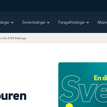
vlingar
Seniortävlingar
Paragolftävlingar
Mäste
n Div.3 #3 Blekinge
ouren