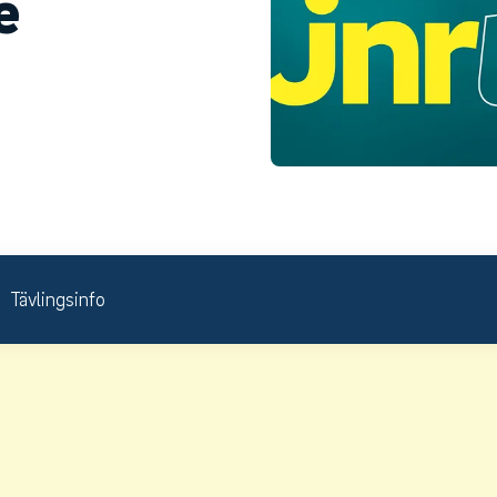
e
Tävlingsinfo