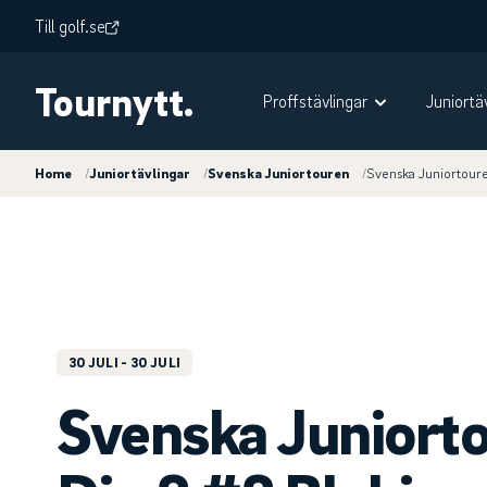
Till golf.se
Tournytt.
Proffstävlingar
Juniortä
Home
/
Juniortävlingar
/
Svenska Juniortouren
/
Svenska Juniortoure
30 JULI
- 30 JULI
Svenska Juniort