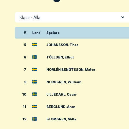
Klass
#
Land
Spelare
5
JOHANSSON, Theo
6
TÖLLDEN, Elliot
7
NORLÉN BENGTSSON, Malte
9
NORDGREN, William
10
LILJEDAHL, Oscar
11
BERGLUND, Aron
12
BLOMGREN, Mille