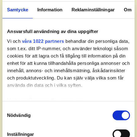
LAGERSTRÖM
, William
09:50
1
6
TÖPEL
, Karl
Samtycke
Information
Reklaminställningar
Om
UNT
, Ludvig
HANSÉN
, Malte
10:00
1
7
NALSENIUS
, Theo
Ansvarsfull användning av dina uppgifter
Vi och
våra 1022 partners
behandlar din personliga data,
MAGNUSSON
, Theo
10:10
1
8
BREDENFELDT
, Oscar
som t.ex. ditt IP-nummer, och använder teknologi såsom
cookies för att lagra och få tillgång till information på din
TORHALL
, Sixten
10:20
1
9
enhet för att kunna tillhandahålla personliga annonser och
ANDERSSON
, Nils
innehåll, annons- och innehållsmätning, åskådarinsikter
BERNTSSON
, Alexander
och produktutveckling. Du kan själv välja vilka som får
10:30
1
10
NYMAN
, Karl
använda din data och i vilka syften.
ARVIDSSON
, Walter
ROBERTSSON
, Vidar
Med din tillåtelse skulle vi även vilja:
WINDEVALL
, Emil
10:40
1
11
Samla in information om din geografiska plats som
LENNARTSSON
,
Samtyckesval
Theodore
Nödvändig
kan ha en noggrannhet på upp till flera meter
Identifiera din enhet genom att aktivt skanna den för
LINGLÖF
, Elliot
09:00
9
12
ANDERSSON SJÖGREN
,
specifika kännetecken (fingeravtryck)
Carl
Inställningar