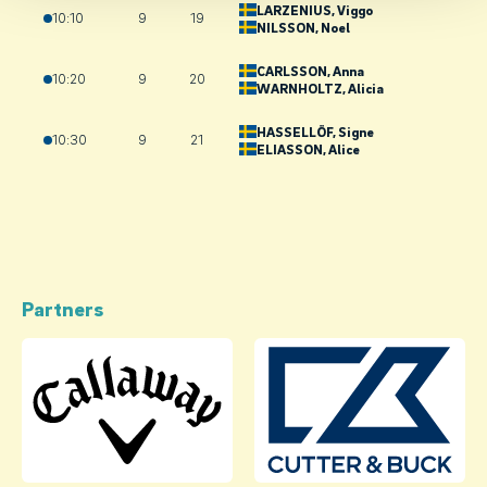
LARZENIUS
, Viggo
10:10
9
19
NILSSON
, Noel
CARLSSON
, Anna
10:20
9
20
WARNHOLTZ
, Alicia
HASSELLÖF
, Signe
10:30
9
21
ELIASSON
, Alice
Partners