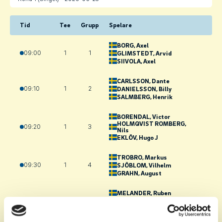
Tid
Tee
Grupp
Spelare
BORG
, Axel
09:00
1
1
GLIMSTEDT
, Arvid
SIIVOLA
, Axel
CARLSSON
, Dante
09:10
1
2
DANIELSSON
, Billy
SALMBERG
, Henrik
BORENDAL
, Victor
HOLMQVIST ROMBERG
,
09:20
1
3
Nils
EKLÖV
, Hugo J
TROBRO
, Markus
09:30
1
4
SJÖBLOM
, Vilhelm
GRAHN
, August
MELANDER
, Ruben
09:40
1
5
WATSON
, Sammie
EINARSSON
, Alvin