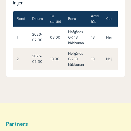
Ingen
1:a
Antal
Max
Rond
Datum
Bana
Cut
starttid
hål
HCP
Hofgårds
2026-
1
08.00
GK 18
18
Nej
30.0
07-30
hålsbanan
Hofgårds
2026-
2
13.00
GK 18
18
Nej
30.0
07-30
hålsbanan
Partners