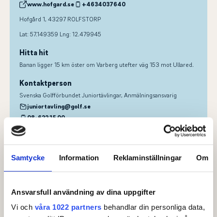
www.hofgard.se
+4634037640
Hofgård 1, 43297 ROLFSTORP
Lat: 57.149359 Lng: 12.479945
Hitta hit
Banan ligger 15 km öster om Varberg utefter väg 153 mot Ullared.
Kontaktperson
Svenska Golfförbundet Juniortävlingar
, Anmälningsansvarig
juniortavling@golf.se
08-622 15 00
Owe Lundström
, Tävlingsledare
owe.lundstrom@gmail.com
Samtycke
Information
Reklaminställningar
Om
Klasser & ronder
Ansvarsfull användning av dina uppgifter
Vi och
våra 1022 partners
behandlar din personliga data,
Klass