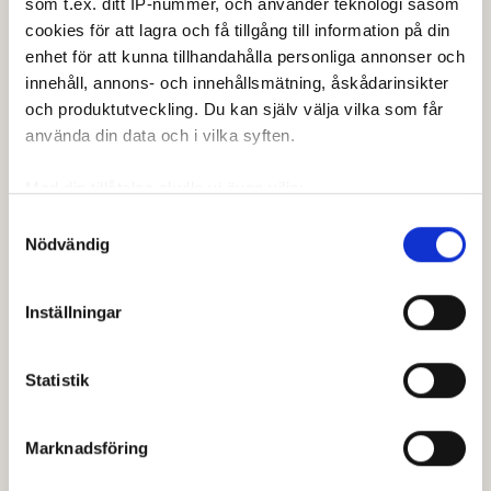
som t.ex. ditt IP-nummer, och använder teknologi såsom
Pojkar
cookies för att lagra och få tillgång till information på din
HCP
enhet för att kunna tillhandahålla personliga annonser och
innehåll, annons- och innehållsmätning, åskådarinsikter
Pojk: +8.0 - 30.0
och produktutveckling. Du kan själv välja vilka som får
Ålder
använda din data och i vilka syften.
Pojk: 13-21
Med din tillåtelse skulle vi även vilja:
Spelform
Samla in information om din geografiska plats som
Samtyckesval
Singel
Nödvändig
kan ha en noggrannhet på upp till flera meter
Ronder
Identifiera din enhet genom att aktivt skanna den för
specifika kännetecken (fingeravtryck)
2
Inställningar
Ta reda på mer om hur dina personliga uppgifter
Klasstyp
behandlas och ställ in dina preferenser i
detaljsektionen
.
Individuell
Statistik
Du kan ändra eller dra tillbaka ditt samtycke när som
helst från cookie-förklaringen.
Spelsätt
Slagspel
Marknadsföring
Vi använder enhetsidentifierare för att anpassa innehållet
Kön
och annonserna till användarna, tillhandahålla funktioner