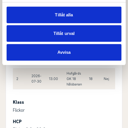
Herrar
för sociala medier och analysera vår trafik. Vi
vidarebefordrar även sådana identifierare och annan
Tillåt alla
Önskemål om tee möjlig för:
information från din enhet till de sociala medier och
Ingen
annons- och analysföretag som vi samarbetar med.
Dessa kan i sin tur kombinera informationen med annan
Tillåt urval
1:a
Antal
Max
Rond
Datum
Bana
Cut
information som du har tillhandahållit eller som de har
starttid
hål
HCP
samlat in när du har använt deras tjänster.
Avvisa
Hofgårds
2026-
1
08.00
GK 18
18
Nej
30.0
07-30
hålsbanan
Hofgårds
2026-
2
13.00
GK 18
18
Nej
30.0
07-30
hålsbanan
Klass
Flickor
HCP