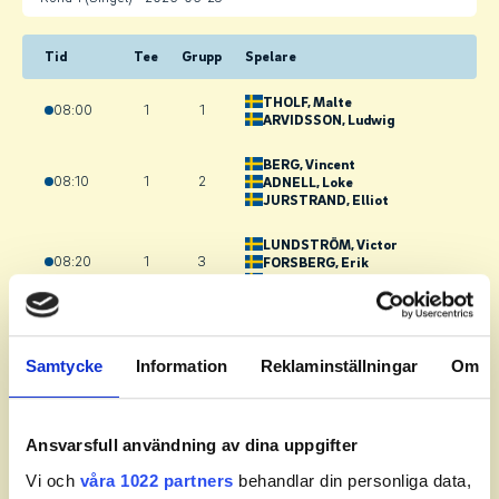
Tid
Tee
Grupp
Spelare
THOLF
, Malte
08:00
1
1
ARVIDSSON
, Ludwig
BERG
, Vincent
08:10
1
2
ADNELL
, Loke
JURSTRAND
, Elliot
LUNDSTRÖM
, Victor
08:20
1
3
FORSBERG
, Erik
BERTLING
, Eric
VON SYDOW
, Lars
08:30
1
4
WILHELMSSON
, Axel
ZINGMARK
, Theo
Samtycke
Information
Reklaminställningar
Om
HAGLERT
, Knut
08:40
1
5
OLSON
, William
REBANE
, Ludvig
Ansvarsfull användning av dina uppgifter
Vi och
våra 1022 partners
behandlar din personliga data,
FORSBERG
, Edvin