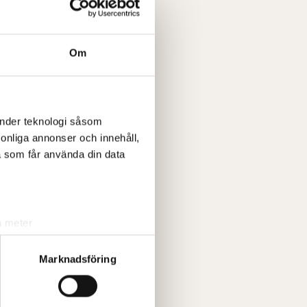
Om
änder teknologi såsom
rsonliga annonser och innehåll,
a som får använda din data
a meter
k)
ljsektionen
. Du kan ändra
Marknadsföring