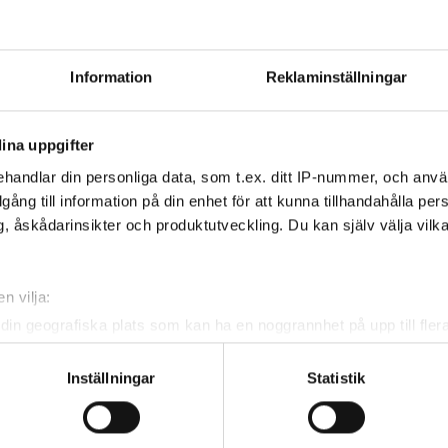
Information
Reklaminställningar
ina uppgifter
handlar din personliga data, som t.ex. ditt IP-nummer, och anv
illgång till information på din enhet för att kunna tillhandahålla pe
, åskådarinsikter och produktutveckling. Du kan själv välja vilk
Klasstyp
Individuell
n vilja:
Önskemål om tee möjlig för:
din geografiska plats som kan ha en noggrannhet på upp till fler
Ingen
om att aktivt skanna den för specifika kännetecken (fingeravtryc
rsonliga uppgifter behandlas och ställ in dina preferenser i
deta
Inställningar
Statistik
na
Antal hål
Cut
Max HCP
ke när som helst från cookie-förklaringen.
RLSTAD GK 18 hål
18
Nej
30.0