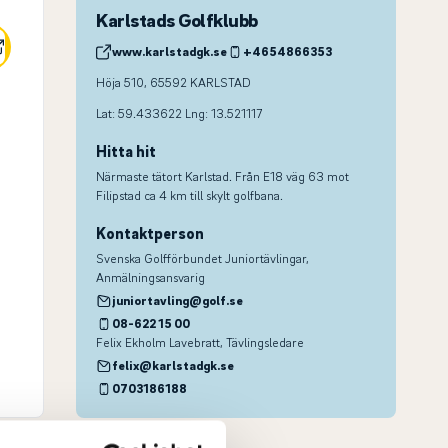
Karlstads Golfklubb
www.karlstadgk.se
+4654866353
Höja 510, 65592 KARLSTAD
Lat: 59.433622 Lng: 13.521117
Hitta hit
Närmaste tätort Karlstad. Från E18 väg 63 mot
Filipstad ca 4 km till skylt golfbana.
Kontaktperson
Svenska Golfförbundet Juniortävlingar
,
Anmälningsansvarig
juniortavling@golf.se
08-622 15 00
Felix Ekholm Lavebratt
, Tävlingsledare
felix@karlstadgk.se
0703186188