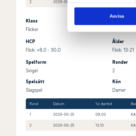
Vi använder enhetsidentifierar
2
2026-06-25
13.10
KA
sociala medier och analysera 
till de sociala medier och a
Avvisa
Klass
med annan information som du 
Flickor
HCP
Ålder
Flick: +8.0 - 30.0
Flick: 13-21
Spelform
Ronder
Singel
2
Spelsätt
Kön
Slagspel
Damer
Rond
Datum
1:a starttid
Ba
1
2026-06-25
08.00
KA
2
2026-06-25
13.10
KA