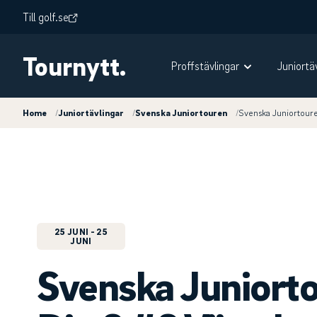
Till golf.se
Tournytt.
Proffstävlingar
Juniortä
Home
/
Juniortävlingar
/
Svenska Juniortouren
/
Svenska Juniortour
25 JUNI
- 25
JUNI
Svenska Juniort