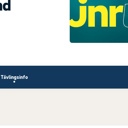
nd
Tävlingsinfo