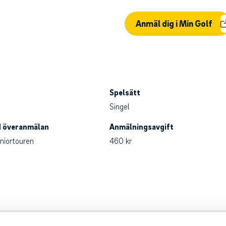
Anmäl dig i Min Golf
Spelsätt
Singel
id överanmälan
Anmälningsavgift
niortouren
460 kr