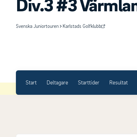
Div.3 #3 Värmla
Svenska Juniortouren
Karlstads Golfklubb
Start
Deltagare
Starttider
Resultat