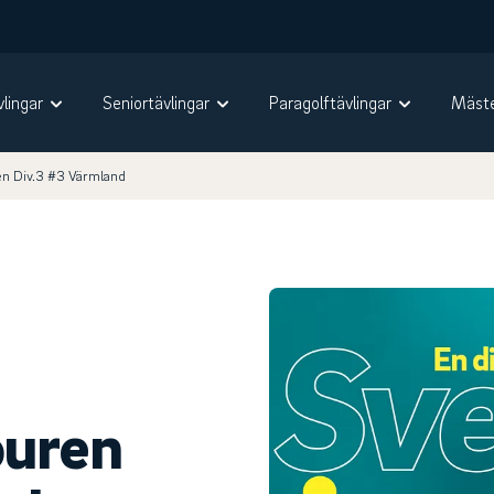
vlingar
Seniortävlingar
Paragolftävlingar
Mäste
en Div.3 #3 Värmland
ouren