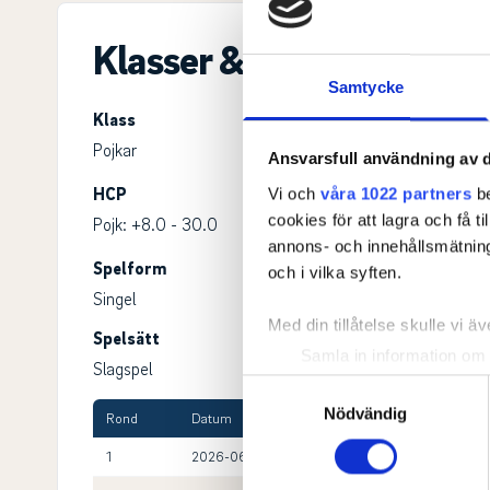
Klasser & ronder
Samtycke
Klass
Pojkar
Ansvarsfull användning av d
HCP
Ålder
Vi och
våra 1022 partners
be
cookies för att lagra och få t
Pojk: +8.0 - 30.0
Pojk: 13-21
annons- och innehållsmätning
Spelform
Ronder
och i vilka syften.
Singel
2
Med din tillåtelse skulle vi äve
Spelsätt
Kön
Samla in information om 
Slagspel
Herrar
Identifiera din enhet gen
Samtyckesval
Ta reda på mer om hur dina pe
Nödvändig
Rond
Datum
1:a starttid
Ba
eller dra tillbaka ditt samtyc
1
2026-06-25
08.00
KA