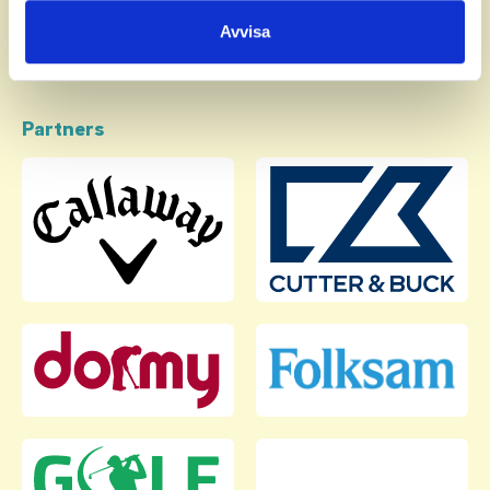
samlat in när du har använt deras tjänster.
Avvisa
Partners