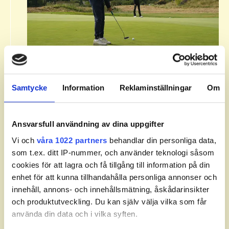
Om Svenska Juniortouren Division
3.​
Samtycke
Information
Reklaminställningar
Om
Svenska Juniortouren Division 3 är den första
av tourens fyra nivåer: division 3, division 2,
division 1 och elit. Handicapgränsen är 30,0
Ansvarsfull användning av dina uppgifter
för pojkar och flickor.​
Vi och
våra 1022 partners
behandlar din personliga data,
som t.ex. ditt IP-nummer, och använder teknologi såsom
​Läs mer om Svenska Juniortouren och dess
cookies för att lagra och få tillgång till information på din
divisioner.
enhet för att kunna tillhandahålla personliga annonser och
innehåll, annons- och innehållsmätning, åskådarinsikter
och produktutveckling. Du kan själv välja vilka som får
använda din data och i vilka syften.