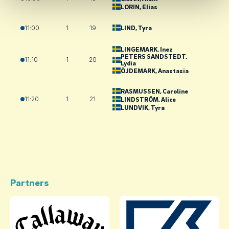
LORIN
, Elias
LIND
, Tyra
11:00
1
19
LINGEMARK
, Inez
PETERS SANDSTEDT
,
11:10
1
20
Lydia
ÖJDEMARK
, Anastasia
RASMUSSEN
, Caroline
11:20
1
21
LINDSTRÖM
, Alice
LUNDVIK
, Tyra
Partners