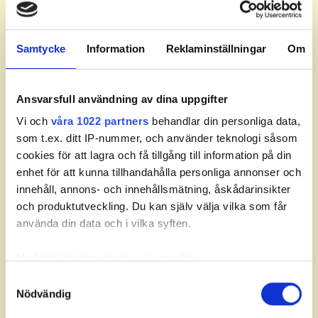
EMRIN
, Eddie
08:50
1
6
LUNDVIK
, Erik
PETTERSSON
, Sam
Samtycke
Information
Reklaminställningar
Om
SKJELSTAD
, Philip
09:00
1
7
EALES
, Sidney
RAISMAA
, Noel
Ansvarsfull användning av dina uppgifter
VÄLITALO
, Hannes
09:10
1
8
AMSTEÚS
, Oscar
Vi och
våra 1022 partners
behandlar din personliga data,
EDLUND
, Oscar
som t.ex. ditt IP-nummer, och använder teknologi såsom
HJELTE BERNSTRÖM
,
cookies för att lagra och få tillgång till information på din
Kalle
09:20
1
9
enhet för att kunna tillhandahålla personliga annonser och
KÄRNER
, Arvid
ÅKERLUND
, Gustav
innehåll, annons- och innehållsmätning, åskådarinsikter
och produktutveckling. Du kan själv välja vilka som får
SVENSSON
, Nils
använda din data och i vilka syften.
09:30
1
10
WELEÉN
, Jacob
BJÖRKMAN
, William
Med din tillåtelse skulle vi även vilja:
BERGMAN
, Tore
09:40
1
11
ALDIN
, Alexander
Samla in information om din geografiska plats som
Samtyckesval
SKOGH
, Marcus
Nödvändig
kan ha en noggrannhet på upp till flera meter
Identifiera din enhet genom att aktivt skanna den för
ALMESÅKER
, Adam