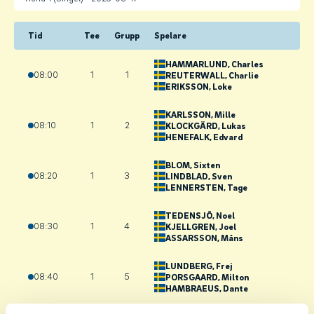
Tid
Tee
Grupp
Spelare
HAMMARLUND
, Charles
08:00
1
1
REUTERWALL
, Charlie
ERIKSSON
, Loke
KARLSSON
, Mille
08:10
1
2
KLOCKGÄRD
, Lukas
HENEFALK
, Edvard
BLOM
, Sixten
08:20
1
3
LINDBLAD
, Sven
LENNERSTEN
, Tage
TEDENSJÖ
, Noel
08:30
1
4
KJELLGREN
, Joel
ASSARSSON
, Måns
LUNDBERG
, Frej
08:40
1
5
PORSGAARD
, Milton
HAMBRAEUS
, Dante