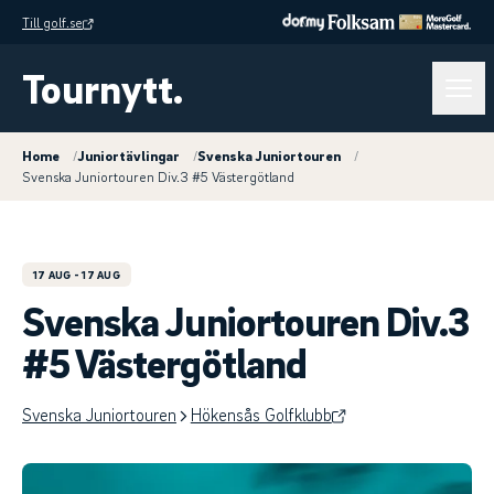
Till golf.se
Tournytt.
Home
/
Juniortävlingar
/
Svenska Juniortouren
/
Svenska Juniortouren Div.3 #5 Västergötland
17 AUG
- 17 AUG
Svenska Juniortouren Div.3
#5 Västergötland
Svenska Juniortouren
Hökensås Golfklubb