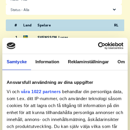
Status
#
Land
Spelare
RL
1
SVENSSON, Lucas
6
KINDER, Gustav
Samtycke
Information
Reklaminställningar
Om
7
WALLENTIN, Neo
8
NORÉN, Alfred
Ansvarsfull användning av dina uppgifter
9
WILANDER, Casper
Vi och
våra 1022 partners
behandlar din personliga data,
som t.ex. ditt IP-nummer, och använder teknologi såsom
10
ALEHAGEN, William
cookies för att lagra och få tillgång till information på din
11
GUSTAFSSON, Tim
enhet för att kunna tillhandahålla personliga annonser och
innehåll, annons- och innehållsmätning, åskådarinsikter
12
ISOAHO, Josef
och produktutveckling. Du kan själv välja vilka som får