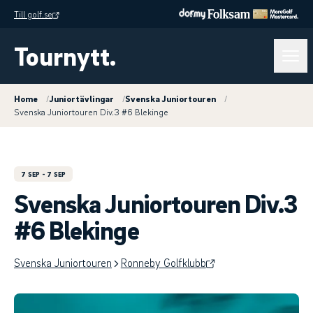
Till golf.se
Tournytt.
Home
/
Juniortävlingar
/
Svenska Juniortouren
/
Svenska Juniortouren Div.3 #6 Blekinge
7 SEP
- 7 SEP
Svenska Juniortouren Div.3
#6 Blekinge
Svenska Juniortouren
Ronneby Golfklubb