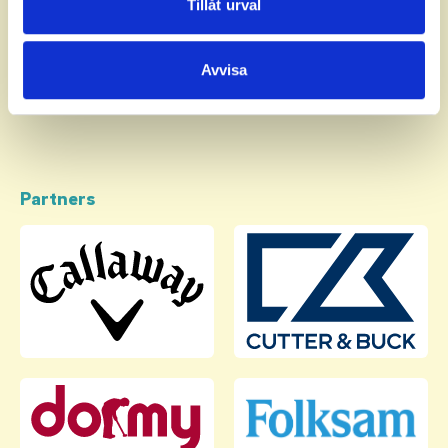
Dessa kan i sin tur kombinera informationen med annan
Tillåt urval
26
SVENSSON, Sigge
information som du har tillhandahållit eller som de har
27
JONSSON, Vilgot
samlat in när du har använt deras tjänster.
Avvisa
Partners