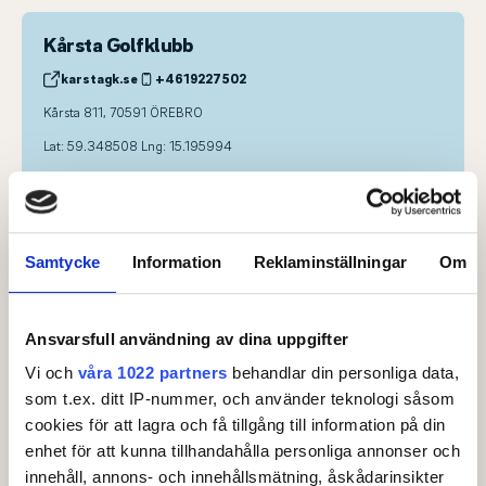
Kårsta Golfklubb
karstagk.se
+4619227502
Kårsta 811, 70591 ÖREBRO
Lat: 59.348508 Lng: 15.195994
Hitta hit
Från väg 50 (Faluvägen) ca 6 km norr om E18/E20 svänger du av
vid rondell Hovsta och följer skylt golfbana. Efter ca 3km är du
framme vid banan.
Samtycke
Information
Reklaminställningar
Om
Kontaktperson
Svenska Golfförbundet Juniortävlingar
, Anmälningsansvarig
Ansvarsfull användning av dina uppgifter
juniortavling@golf.se
Vi och
våra 1022 partners
behandlar din personliga data,
08-622 15 00
som t.ex. ditt IP-nummer, och använder teknologi såsom
cookies för att lagra och få tillgång till information på din
enhet för att kunna tillhandahålla personliga annonser och
Klasser & ronder
innehåll, annons- och innehållsmätning, åskådarinsikter