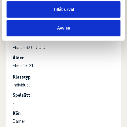
annons- och analysföretag som vi samarbetar med.
Ingen
Dessa kan i sin tur kombinera informationen med annan
Tillåt urval
information som du har tillhandahållit eller som de har
Klass
samlat in när du har använt deras tjänster.
Flickor
Avvisa
HCP
Flick: +8.0 - 30.0
Ålder
Flick: 13-21
Klasstyp
Individuell
Spelsätt
-
Kön
Damer