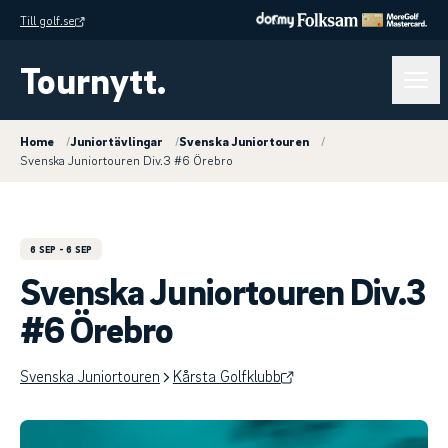
Till golf.se
Tournytt.
Home
/
Juniortävlingar
/
Svenska Juniortouren
/
Svenska Juniortouren Div.3 #6 Örebro
6 SEP
- 6 SEP
Svenska Juniortouren Div.3
#6 Örebro
Svenska Juniortouren
Kårsta Golfklubb