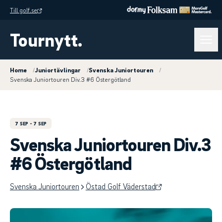
Till golf.se
Tournytt.
Home
/
Juniortävlingar
/
Svenska Juniortouren
/
Svenska Juniortouren Div.3 #6 Östergötland
7 SEP
- 7 SEP
Svenska Juniortouren Div.3
#6 Östergötland
Svenska Juniortouren
Östad Golf Väderstad