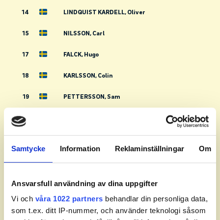
14
LINDQUIST KARDELL, Oliver
15
NILSSON, Carl
17
FALCK, Hugo
18
KARLSSON, Colin
19
PETTERSSON, Sam
20
EDLUND, Oscar
21
ALMESÅKER, Adam
Samtycke
Information
Reklaminställningar
Om
22
RINGSTRÖM, Wiggo
23
TEDENSJÖ, Noel
Ansvarsfull användning av dina uppgifter
Vi och
våra 1022 partners
behandlar din personliga data,
24
CANBÄCK RYDJA, Rasmus
som t.ex. ditt IP-nummer, och använder teknologi såsom