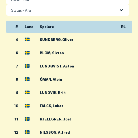
Status
#
Land
Spelare
RL
4
SUNDBERG, Oliver
6
BLOM, Sixten
7
LUNDQVIST, Aston
8
ÖMAN, Albin
9
LUNDVIK, Erik
10
FALCK, Lukas
11
KJELLGREN, Joel
12
NILSSON, Alfred