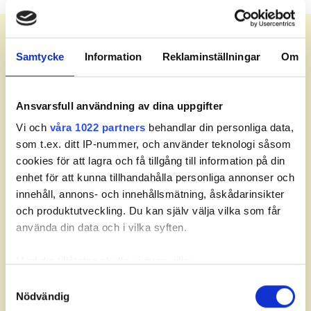
Meny
Samtycke
Information
Reklaminställningar
Om
Leaderboard.
Ansvarsfull användning av dina uppgifter
Vi och
våra 1022 partners
behandlar din personliga data,
Senast uppdaterad:
20:32
som t.ex. ditt IP-nummer, och använder teknologi såsom
cookies för att lagra och få tillgång till information på din
Fav
Pos
Namn
Hål
Till par
enhet för att kunna tillhandahålla personliga annonser och
innehåll, annons- och innehållsmätning, åskådarinsikter
och produktutveckling. Du kan själv välja vilka som får
använda din data och i vilka syften.
Med din tillåtelse skulle vi även vilja:
Partners
Samla in information om din geografiska plats som
Samtyckesval
Nödvändig
kan ha en noggrannhet på upp till flera meter