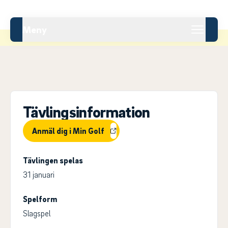
Meny
Tävlingsinformation
Anmäl dig i Min Golf
Tävlingen spelas
31 januari
Spelform
Slagspel