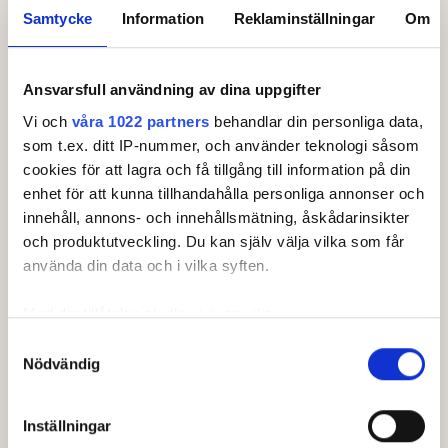
bokar en tid tidigare, alternativt kontaktar
Samtycke
Information
Reklaminställningar
Om
tävlingsledaren för hjälp med att boka extra tid.
Speltiden betalas på plats via Swish, 200 kr.
Sista anmälan: fredag 30
januari
kl. 15:00.
Ansvarsfull användning av dina uppgifter
Vi och
våra 1022 partners
behandlar din personliga data,
som t.ex. ditt IP-nummer, och använder teknologi såsom
cookies för att lagra och få tillgång till information på din
Kontaktperson
enhet för att kunna tillhandahålla personliga annonser och
Erik Lindwall
, Tävlingsledare
innehåll, annons- och innehållsmätning, åskådarinsikter
info@halmstadindoorgolf.com
och produktutveckling. Du kan själv välja vilka som får
076-104 24 76
använda din data och i vilka syften.
Måns Thorselius
, Tävlingssamordnare
mans.thorselius@golf.se
Med din tillåtelse skulle vi även vilja:
08-622 15 66
Samla in information om din geografiska plats som
Samtyckesval
Nödvändig
kan ha en noggrannhet på upp till flera meter
Identifiera din enhet genom att aktivt skanna den för
Klasser & ronder
specifika kännetecken (fingeravtryck)
Inställningar
Ta reda på mer om hur dina personliga uppgifter