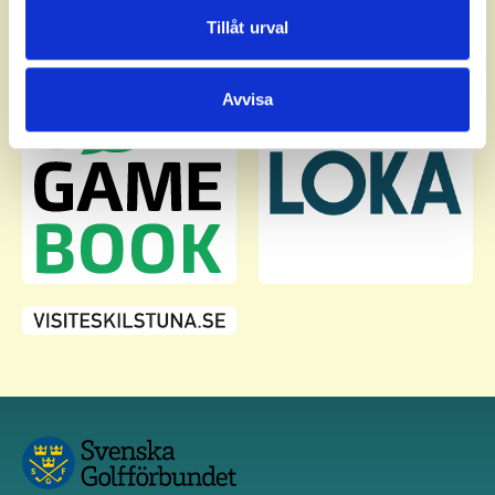
Dessa kan i sin tur kombinera informationen med annan
Tillåt urval
information som du har tillhandahållit eller som de har
samlat in när du har använt deras tjänster.
Avvisa