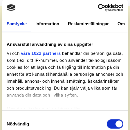
Meny
Samtycke
Information
Reklaminställningar
Om
Leaderboard.
Ansvarsfull användning av dina uppgifter
Vi och
våra 1022 partners
behandlar din personliga data,
Senast uppdaterad:
21:02
som t.ex. ditt IP-nummer, och använder teknologi såsom
cookies för att lagra och få tillgång till information på din
Fav
Pos
Namn
Hål
Till par
enhet för att kunna tillhandahålla personliga annonser och
innehåll, annons- och innehållsmätning, åskådarinsikter
och produktutveckling. Du kan själv välja vilka som får
använda din data och i vilka syften.
Med din tillåtelse skulle vi även vilja:
Partners
Samla in information om din geografiska plats som
Samtyckesval
Nödvändig
kan ha en noggrannhet på upp till flera meter