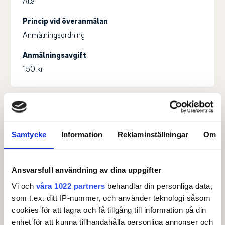
Alla
Princip vid överanmälan
Anmälningsordning
Anmälningsavgift
150 kr
Kontaktperson
Marcus Brännare
, Tävlingsledare
Samtycke
Information
Reklaminställningar
Om
marcus@slicegolf.se
0738010648
Måns Thorselius
, Tävlingssamordnare
Ansvarsfull användning av dina uppgifter
mans.thorselius@golf.se
Vi och
våra 1022 partners
behandlar din personliga data,
08-622 15 66
som t.ex. ditt IP-nummer, och använder teknologi såsom
cookies för att lagra och få tillgång till information på din
enhet för att kunna tillhandahålla personliga annonser och