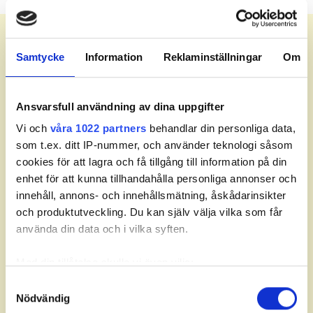
Meny
Samtycke
Information
Reklaminställningar
Om
Leaderboard.
Ansvarsfull användning av dina uppgifter
Vi och
våra 1022 partners
behandlar din personliga data,
Senast uppdaterad:
12:20
som t.ex. ditt IP-nummer, och använder teknologi såsom
cookies för att lagra och få tillgång till information på din
Fav
Pos
Namn
Hål
Till par
enhet för att kunna tillhandahålla personliga annonser och
innehåll, annons- och innehållsmätning, åskådarinsikter
och produktutveckling. Du kan själv välja vilka som får
använda din data och i vilka syften.
Med din tillåtelse skulle vi även vilja:
Partners
Samla in information om din geografiska plats som
Samtyckesval
Nödvändig
kan ha en noggrannhet på upp till flera meter