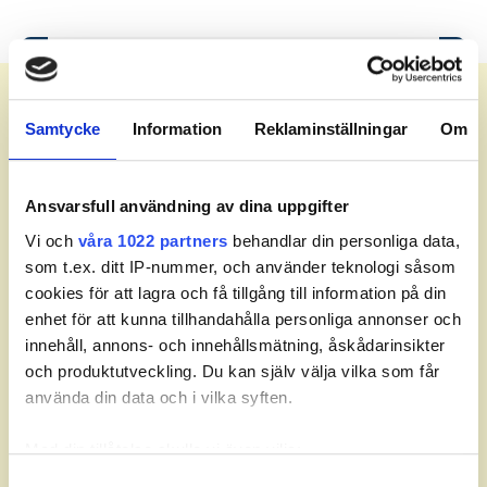
Meny
Samtycke
Information
Reklaminställningar
Om
Deltagare.
Ansvarsfull användning av dina uppgifter
Klass
Vi och
våra 1022 partners
behandlar din personliga data,
som t.ex. ditt IP-nummer, och använder teknologi såsom
Status
cookies för att lagra och få tillgång till information på din
enhet för att kunna tillhandahålla personliga annonser och
#
Land
Spelare
RL
innehåll, annons- och innehållsmätning, åskådarinsikter
och produktutveckling. Du kan själv välja vilka som får
använda din data och i vilka syften.
Med din tillåtelse skulle vi även vilja:
Samla in information om din geografiska plats som
Samtyckesval