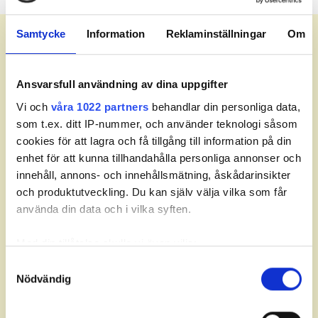
Meny
Samtycke
Information
Reklaminställningar
Om
Starttider.
Ansvarsfull användning av dina uppgifter
Vi och
våra 1022 partners
behandlar din personliga data,
som t.ex. ditt IP-nummer, och använder teknologi såsom
Just nu finns inga starttider.
cookies för att lagra och få tillgång till information på din
enhet för att kunna tillhandahålla personliga annonser och
innehåll, annons- och innehållsmätning, åskådarinsikter
och produktutveckling. Du kan själv välja vilka som får
använda din data och i vilka syften.
Partners
Med din tillåtelse skulle vi även vilja:
Samla in information om din geografiska plats som
Samtyckesval
Nödvändig
kan ha en noggrannhet på upp till flera meter
Identifiera din enhet genom att aktivt skanna den för
specifika kännetecken (fingeravtryck)