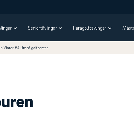
vlingar
Seniortävlingar
Paragolftävlingar
Mäste
en Vinter #4 Umeå golfcenter
ouren