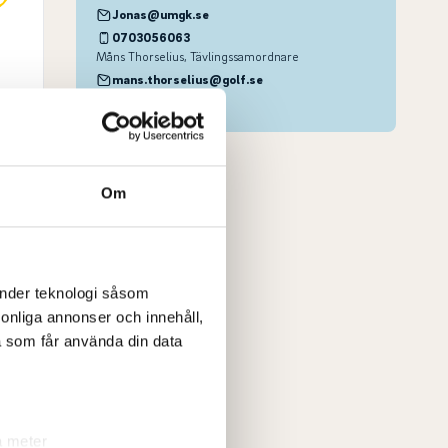
Jonas@umgk.se
0703056063
Måns Thorselius
, Tävlingssamordnare
mans.thorselius@golf.se
08-622 15 66
Om
änder teknologi såsom
rsonliga annonser och innehåll,
a som får använda din data
a meter