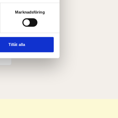
k)
ljsektionen
. Du kan ändra
Marknadsföring
andahålla funktioner för
n information från din enhet
 tur kombinera informationen
Tillåt alla
deras tjänster.