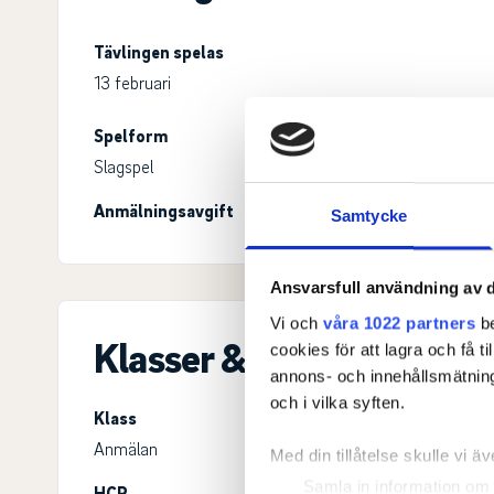
Tävlingen spelas
13 februari
Spelform
Öppen för
Slagspel
Alla
Anmälningsavgift
Samtycke
Ansvarsfull användning av d
Vi och
våra 1022 partners
be
Klasser & ronder
cookies för att lagra och få t
annons- och innehållsmätning
och i vilka syften.
Klass
Anmälan
Med din tillåtelse skulle vi äve
Samla in information om 
HCP
Ålder