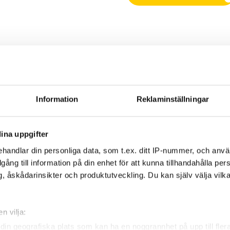
Princip vid överanmälan
Anmälningsordning
Information
Reklaminställningar
ina uppgifter
handlar din personliga data, som t.ex. ditt IP-nummer, och anv
illgång till information på din enhet för att kunna tillhandahålla pe
, åskådarinsikter och produktutveckling. Du kan själv välja vilk
n vilja:
din geografiska plats som kan ha en noggrannhet på upp till fler