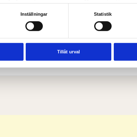
om att aktivt skanna den för specifika kännetecken (fingeravtryc
rsonliga uppgifter behandlas och ställ in dina preferenser i
deta
Inställningar
Statistik
ke när som helst från cookie-förklaringen.
Kön
e för att anpassa innehållet och annonserna till användarna, tillh
Båda
vår trafik. Vi vidarebefordrar även sådana identifierare och anna
nnons- och analysföretag som vi samarbetar med. Dessa kan i sin
Tillåt urval
har tillhandahållit eller som de har samlat in när du har använt 