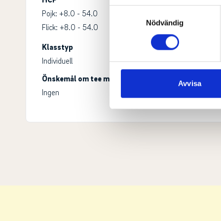
Identifiera din enhet gen
Samtyckesval
Pojk: +8.0 - 54.0
Pojk: 13-21
Ta reda på mer om hur dina pe
Nödvändig
Flick: +8.0 - 54.0
Flick: 13-21
eller dra tillbaka ditt samtyc
Klasstyp
Spelsätt
Vi använder enhetsidentifierar
Individuell
-
sociala medier och analysera 
Önskemål om tee möjlig för:
till de sociala medier och a
Avvisa
Ingen
med annan information som du 