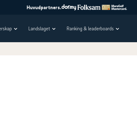
Huvudpartners.
rskap
Landslaget
Ranking & leaderboards