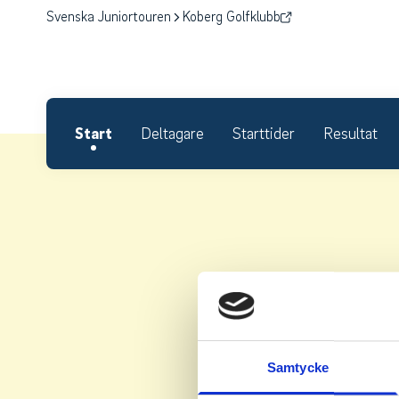
Svenska Juniortouren
Koberg Golfklubb
Start
Deltagare
Starttider
Resultat
Samtycke