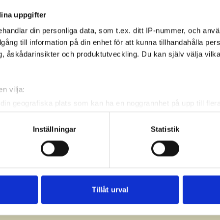
ina uppgifter
handlar din personliga data, som t.ex. ditt IP-nummer, och anv
illgång till information på din enhet för att kunna tillhandahålla pe
, åskådarinsikter och produktutveckling. Du kan själv välja vilk
n vilja:
din geografiska plats som kan ha en noggrannhet på upp till fler
om att aktivt skanna den för specifika kännetecken (fingeravtryc
rsonliga uppgifter behandlas och ställ in dina preferenser i
deta
Inställningar
Statistik
ke när som helst från cookie-förklaringen.
e för att anpassa innehållet och annonserna till användarna, tillh
vår trafik. Vi vidarebefordrar även sådana identifierare och anna
nnons- och analysföretag som vi samarbetar med. Dessa kan i sin
Tillåt urval
har tillhandahållit eller som de har samlat in när du har använt 