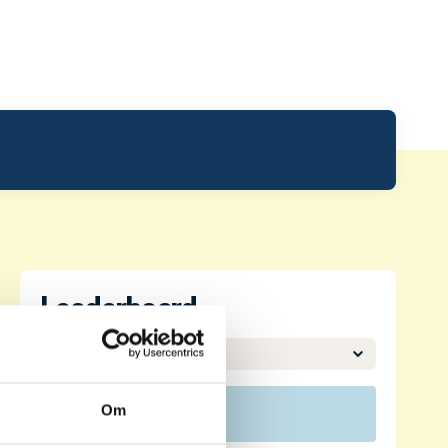
Leaderboard.
Om
Pos
Namn