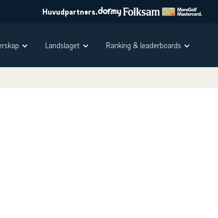
Huvudpartners.
rskap
Landslaget
Ranking & leaderboards