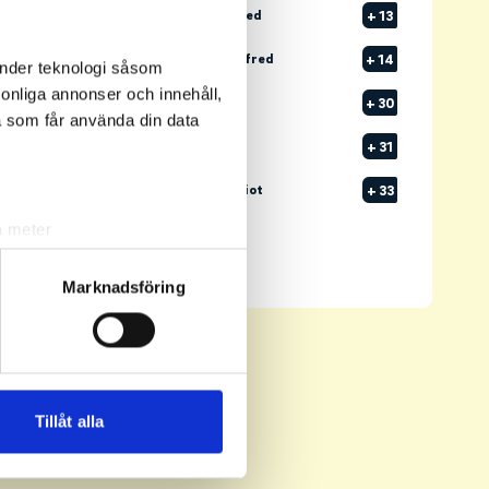
1
FRANSSON, Alfred
+
13
2
FÄRNSTRÖM, Alfred
+
14
änder teknologi såsom
rsonliga annonser och innehåll,
3
OLSSON, Elias
+
30
a som får använda din data
4
PERSSON, Noah
+
31
5
BJÖRKBERG, Elliot
+
33
a meter
Senast uppdaterad:
02:24
k)
Se full leaderboard
ljsektionen
. Du kan ändra
Marknadsföring
andahålla funktioner för
n information från din enhet
 tur kombinera informationen
Tillåt alla
deras tjänster.