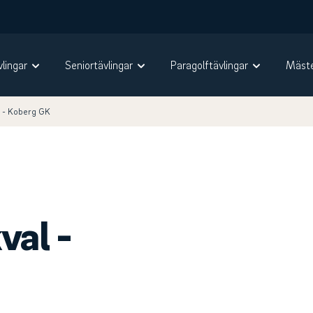
vlingar
Seniortävlingar
Paragolftävlingar
Mäste
 - Koberg GK
val -