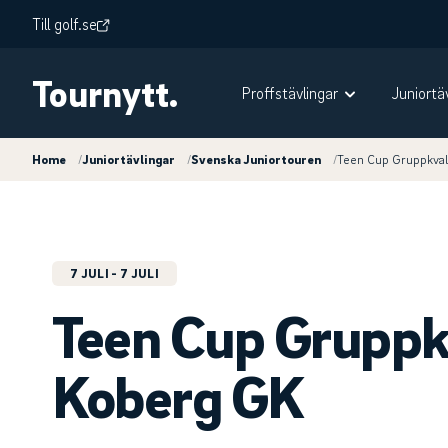
Till golf.se
Tournytt.
Proffstävlingar
Juniortä
Home
/
Juniortävlingar
/
Svenska Juniortouren
/
Teen Cup Gruppkval
7 JULI
- 7 JULI
Teen Cup Gruppk
Koberg GK