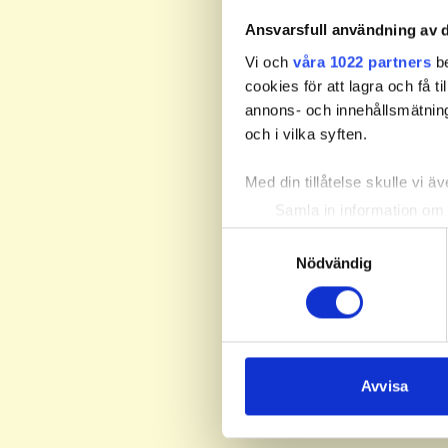
Ansvarsfull användning av d
Vi och
våra 1022 partners
be
cookies för att lagra och få t
annons- och innehållsmätning
och i vilka syften.
Med din tillåtelse skulle vi äve
Samla in information om 
Identifiera din enhet gen
Samtyckesval
Ta reda på mer om hur dina pe
Nödvändig
eller dra tillbaka ditt samtyc
Vi använder enhetsidentifierar
sociala medier och analysera 
till de sociala medier och a
Avvisa
med annan information som du 