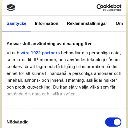
08:30
1
4
VÄSTILÄ
, Felix
TINGVALL
, August
ENGMAN
, Axel
08:40
1
5
Samtycke
Information
Reklaminställningar
Om
WINTFJÄLL
, Hugo
ANDERSEN
, Sigge
08:50
1
6
SVAHN
, Louie
Ansvarsfull användning av dina uppgifter
ANDERSSON
, Alfred
Vi och
våra 1022 partners
behandlar din personliga data,
09:00
1
7
DAHLIN
, Winston
som t.ex. ditt IP-nummer, och använder teknologi såsom
SETTERBERG
, Oliver
cookies för att lagra och få tillgång till information på din
SIESING
, Marc
enhet för att kunna tillhandahålla personliga annonser och
09:10
1
8
KJELLBERG
, Elliot
innehåll, annons- och innehållsmätning, åskådarinsikter
MÅNSSON
, Alvar
och produktutveckling. Du kan själv välja vilka som får
JOHANSSON
, Adam
använda din data och i vilka syften.
09:20
1
9
ANDERSSON
, William
OSKARSSON
, Hugo
Med din tillåtelse skulle vi även vilja:
HENRIKSSON
, Charlie
Samla in information om din geografiska plats som
Samtyckesval
09:30
1
10
LUNDVALL
, Albin
Nödvändig
kan ha en noggrannhet på upp till flera meter
KÄLLBERG
, Olle