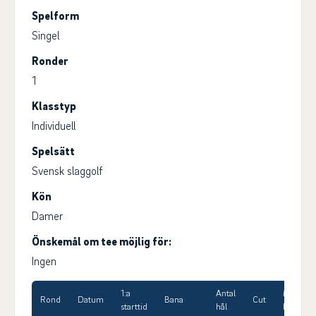
Spelform
Singel
Ronder
1
Klasstyp
Individuell
Spelsätt
Svensk slaggolf
Kön
Damer
Önskemål om tee möjlig för:
Ingen
1:a
Antal
Max
Rond
Datum
Bana
Cut
starttid
hål
HCP