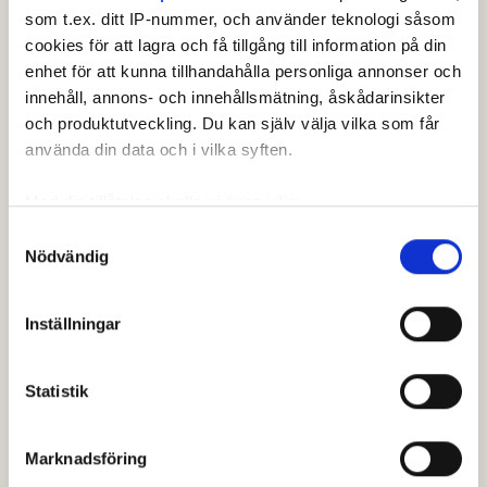
Spelform
som t.ex. ditt IP-nummer, och använder teknologi såsom
cookies för att lagra och få tillgång till information på din
Singel
enhet för att kunna tillhandahålla personliga annonser och
Ronder
innehåll, annons- och innehållsmätning, åskådarinsikter
1
och produktutveckling. Du kan själv välja vilka som får
använda din data och i vilka syften.
Klasstyp
Individuell
Med din tillåtelse skulle vi även vilja:
Spelsätt
Samla in information om din geografiska plats som
Samtyckesval
Nödvändig
Svensk slaggolf
kan ha en noggrannhet på upp till flera meter
Identifiera din enhet genom att aktivt skanna den för
Kön
specifika kännetecken (fingeravtryck)
Inställningar
Herrar
Ta reda på mer om hur dina personliga uppgifter
Önskemål om tee möjlig för:
behandlas och ställ in dina preferenser i
detaljsektionen
.
Statistik
Du kan ändra eller dra tillbaka ditt samtycke när som
Ingen
helst från cookie-förklaringen.
1:a
Antal
Max
Rond
Datum
Bana
Cut
Marknadsföring
starttid
hål
HCP
Vi använder enhetsidentifierare för att anpassa innehållet