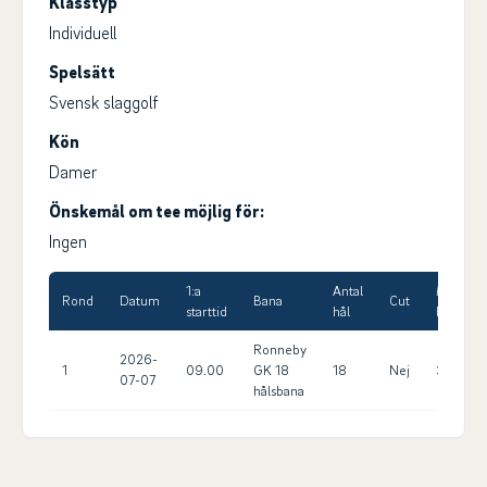
Klasstyp
Individuell
Spelsätt
Svensk slaggolf
Kön
Damer
Önskemål om tee möjlig för:
Ingen
1:a
Antal
Max
Rond
Datum
Bana
Cut
starttid
hål
HCP
Ronneby
2026-
1
09.00
GK 18
18
Nej
36.0
07-07
hålsbana