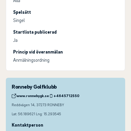
Alla
Spelsätt
Singel
Startlista publicerad
Ja
Princip vid överanmälan
Anmälningsordning
Ronneby Golfklubb
www.ronnebygk.se
+4645712550
Reddvägen 14, 37273 RONNEBY
Lat: 56.189621 Lng: 15.293545
Kontaktperson