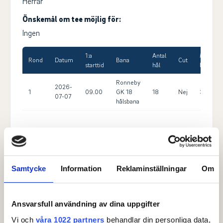
Herrar
Önskemål om tee möjlig för:
Ingen
1:a
Antal
Max
Rond
Datum
Bana
Cut
starttid
hål
HCP
Ronneby
2026-
1
09.00
GK 18
18
Nej
36.0
07-07
hålsbana
Klass
P16 klass
HCP
Samtycke
Information
Reklaminställningar
Om
Pojk: +8.0 - 36.0
Ålder
Ansvarsfull användning av dina uppgifter
Pojk: 16-16
Vi och
våra 1022 partners
behandlar din personliga data,