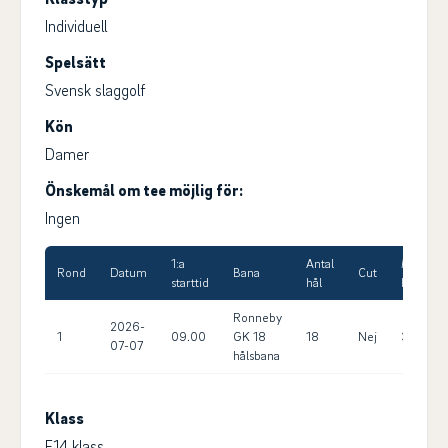
Individuell
Spelsätt
Svensk slaggolf
Kön
Damer
Önskemål om tee möjlig för:
Ingen
1:a
Antal
Max
Rond
Datum
Bana
Cut
starttid
hål
HCP
Ronneby
2026-
1
09.00
GK 18
18
Nej
36.0
07-07
hålsbana
Klass
F14 klass