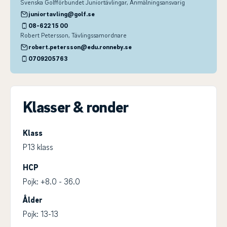
Svenska Golfförbundet Juniortävlingar
, Anmälningsansvarig
juniortavling@golf.se
08-622 15 00
Robert Petersson
, Tävlingssamordnare
robert.petersson@edu.ronneby.se
0709205763
Klasser & ronder
Klass
P13 klass
HCP
Pojk: +8.0 - 36.0
Ålder
Pojk: 13-13