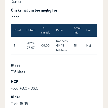
Damer
Önskemål om tee möjlig för:
Ingen
1:a
Antal
Max
Rond
Datum
Bana
Cut
starttid
hål
HCP
Ronneby
2026-
1
09.00
GK 18
18
Nej
36.0
07-07
hålsbana
Klass
F15 klass
HCP
Flick: +8.0 - 36.0
Ålder
Flick: 15-15