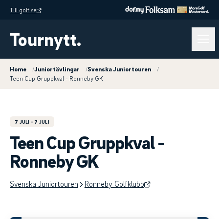
Till golf.se
Tournytt.
Home
/
Juniortävlingar
/
Svenska Juniortouren
/
Teen Cup Gruppkval - Ronneby GK
7 JULI
- 7 JULI
Teen Cup Gruppkval -
Ronneby GK
Svenska Juniortouren
Ronneby Golfklubb