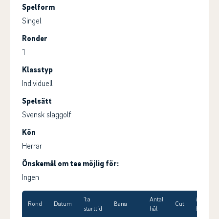
Spelform
Singel
Ronder
1
Klasstyp
Individuell
Spelsätt
Svensk slaggolf
Kön
Herrar
Önskemål om tee möjlig för:
Ingen
1:a
Antal
Max
Rond
Datum
Bana
Cut
starttid
hål
HCP