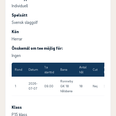
Individuell
Spelsätt
Svensk slaggolf
Kön
Herrar
Önskemål om tee möjlig för:
Ingen
1:a
Antal
Max
Rond
Datum
Bana
Cut
starttid
hål
HCP
Ronneby
2026-
1
09.00
GK 18
18
Nej
36.0
07-07
hålsbana
Klass
P15 klass