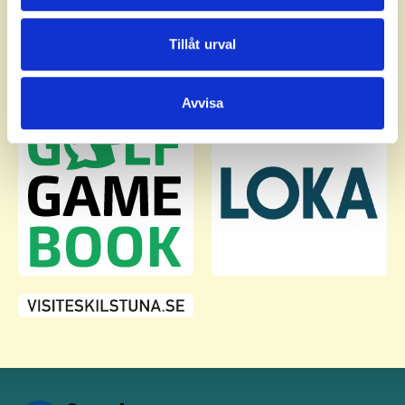
annons- och analysföretag som vi samarbetar med.
Dessa kan i sin tur kombinera informationen med annan
Tillåt urval
information som du har tillhandahållit eller som de har
samlat in när du har använt deras tjänster.
Avvisa