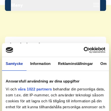
Meny
Leaderboard.
Samtycke
Information
Reklaminställningar
Om
Pos
Namn
1
GILLENSTRAND, Felix
+
15
Ansvarsfull användning av dina uppgifter
Vi och
våra 1022 partners
behandlar din personliga data,
2
LUNDGREN, Ebbe
+
16
som t.ex. ditt IP-nummer, och använder teknologi såsom
cookies för att lagra och få tillgång till information på din
3
KARMEBÄCK, Albin
+
17
enhet för att kunna tillhandahålla personliga annonser och