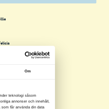
llie
Felicia
Om
tor
änder teknologi såsom
rsonliga annonser och innehåll,
 Felix
a som får använda din data