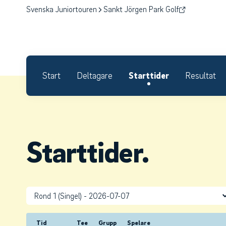
Svenska Juniortouren
Sankt Jörgen Park Golf
Start
Deltagare
Starttider
Resultat
Starttider.
Tid
Tee
Grupp
Spelare