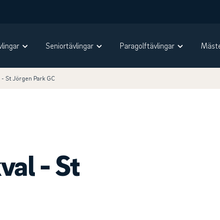
vlingar
Seniortävlingar
Paragolftävlingar
Mäste
 - St Jörgen Park GC
al - St