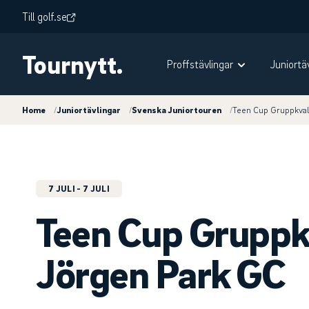
Till golf.se
Tournytt.
Proffstävlingar
Juniortä
Home
/
Juniortävlingar
/
Svenska Juniortouren
/
Teen Cup Gruppkval
7 JULI
- 7 JULI
Teen Cup Gruppkv
Jörgen Park GC