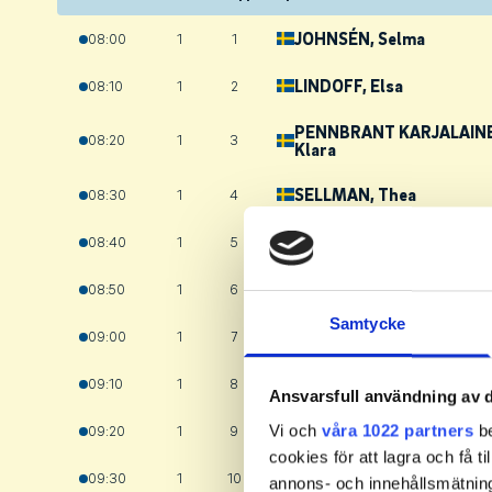
JOHNSÉN
, Selma
08:00
1
1
LINDOFF
, Elsa
08:10
1
2
PENNBRANT KARJALAIN
08:20
1
3
Klara
SELLMAN
, Thea
08:30
1
4
SÖDERMARK
, Sam
08:40
1
5
LUNDBERG FOLKESSON
,
08:50
1
6
Samtycke
JERKEBORG
, Alfred
09:00
1
7
STRÖMBERG
, Edgar
09:10
1
8
Ansvarsfull användning av d
WESTLING
, Adam
Vi och
våra 1022 partners
be
09:20
1
9
cookies för att lagra och få t
LUNDGREN
, Ebbe
09:30
1
10
annons- och innehållsmätning