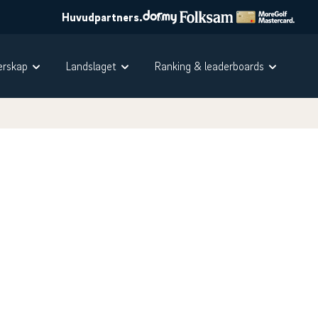
Huvudpartners.
rskap
Landslaget
Ranking & leaderboards