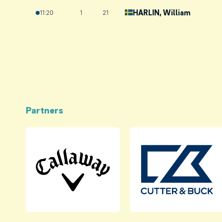
HARLIN
, William
11:20
1
21
Partners