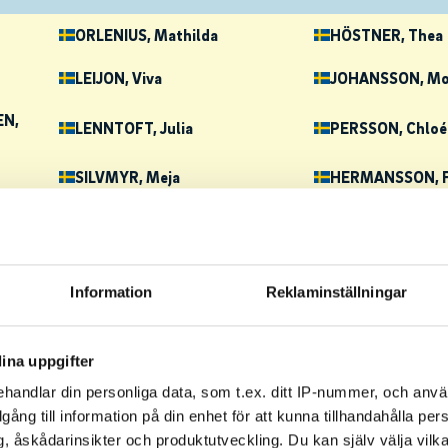
ORLENIUS
, Mathilda
HÖSTNER
, Thea
LEIJON
, Viva
JOHANSSON
, Mo
EN
,
LENNTOFT
, Julia
PERSSON
, Chloé
SILVMYR
, Meja
HERMANSSON
, 
LIND
, Viktor
 Oscar
BERGSTRÖM
, Erik
Information
Reklaminställningar
LUNDIN
, Oliver
PALMÉR
, Elliot
BJARNLE
, Simon
EDERMARK
, Vik
ina uppgifter
CEDÅS
, Oscar
ROUPÉ
, Nils
handlar din personliga data, som t.ex. ditt IP-nummer, och anv
illgång till information på din enhet för att kunna tillhandahålla pe
DAHLÉN
, Rasmus
GILLENSTRAND
,
, åskådarinsikter och produktutveckling. Du kan själv välja vilk