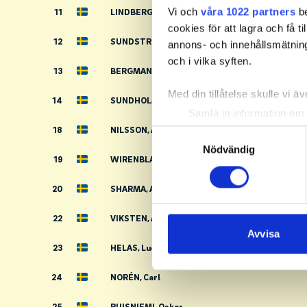
Vi och
våra 1022 partners
be
11
LINDBERG, Harry
cookies för att lagra och få t
12
SUNDSTRÖM, Wilmer
annons- och innehållsmätning
och i vilka syften.
13
BERGMAN, Ludvig
Med din tillåtelse skulle vi äve
14
SUNDHOLM, Adrian
Samla in information om 
Identifiera din enhet gen
18
NILSSON, Albin
Samtyckesval
Ta reda på mer om hur dina pe
Nödvändig
19
WIRENBLAD, Mattis
eller dra tillbaka ditt samtyc
20
SHARMA, Alfred
Vi använder enhetsidentifierar
sociala medier och analysera 
22
VIKSTEN, Albin
till de sociala medier och a
Avvisa
med annan information som du 
23
HELAS, Lucas
24
NORÉN, Carl
25
RUISNIEMI, Oskar