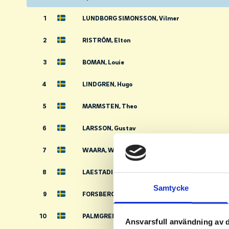
1
LUNDBORG SIMONSSON, Vilmer
2
RISTRÖM, Elton
3
BOMAN, Louie
4
LINDGREN, Hugo
5
MARMSTEN, Theo
6
LARSSON, Gustav
7
WAARA, William
8
LAESTADIUS, Love
Samtycke
9
FORSBERG, Kalle
10
PALMGREN, Valter
Ansvarsfull användning av d