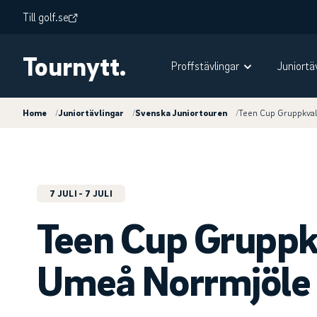
Till golf.se
Tournytt.
Proffstävlingar
Juniortä
Home
/
Juniortävlingar
/
Svenska Juniortouren
/
Teen Cup Gruppkva
7 JULI
- 7 JULI
Teen Cup Gruppk
Umeå Norrmjöle