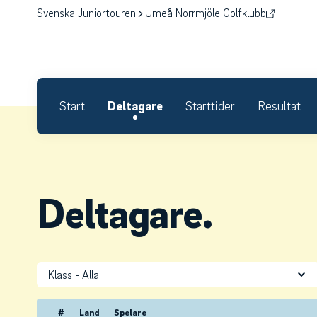
Svenska Juniortouren
Umeå Norrmjöle Golfklubb
Start
Deltagare
Starttider
Resultat
Deltagare.
Klass
#
Land
Spelare