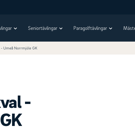
vlingar
Seniortävlingar
Paragolftävlingar
Mäste
l - Umeå Norrmjöle GK
val -
 GK