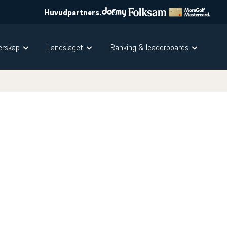
Huvudpartners.
rskap
Landslaget
Ranking & leaderboards