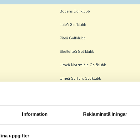
Bodens Golfklubb
Luleå Golfklubb
Piteå Golfklubb
Skellefteå Golfklubb
Umeå Norrmjöle Golfklubb
Umeå Sörfors Golfklubb
Bodens Golfklubb
Luleå Golfklubb
Information
Reklaminställningar
Piteå Golfklubb
Bodens Golfklubb
ina uppgifter