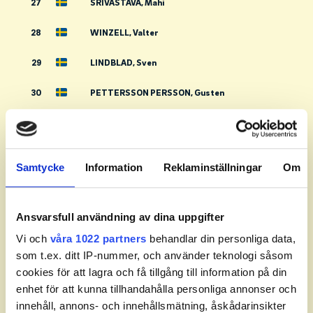
27
SRIVASTAVA, Mahi
28
WINZELL, Valter
29
LINDBLAD, Sven
30
PETTERSSON PERSSON, Gusten
31
UDOVCIC, Vincent
32
YTTERGREN, Artur
Samtycke
Information
Reklaminställningar
Om
33
BRENTER, Edith
34
SIGGE, Albin
Ansvarsfull användning av dina uppgifter
Vi och
våra 1022 partners
behandlar din personliga data,
35
VON GARRELTS, Valje
som t.ex. ditt IP-nummer, och använder teknologi såsom
cookies för att lagra och få tillgång till information på din
36
MÅRTENSSON, Andreas
enhet för att kunna tillhandahålla personliga annonser och
37
EMANUELLI, Sofia
innehåll, annons- och innehållsmätning, åskådarinsikter