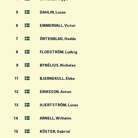
5
DAHLIN, Lucas
6
EMMERVALL, Victor
7
ÖRTENBLAD, Hedda
8
FLODSTRÖM, Ludvig
9
BYNÉLIUS, Nicholas
11
BJERNEKULL, Ebba
12
ERIKSSON, Anton
13
HJERTSTRÖM, Lucas
14
ARNELL, Wilhelm
15
KÖSTER, Gabriel