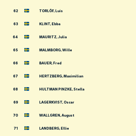
62
TORLÖF, Luis
63
KLINT, Ebba
64
MAURITZ, Julia
65
MALMBORG, Wille
66
BAUER, Fred
67
HERTZBERG, Maximilian
68
HULTMAN PINZKE, Stella
69
LAGERKVIST, Oscar
70
WALLGREN, August
71
LANDBERG, Ellie