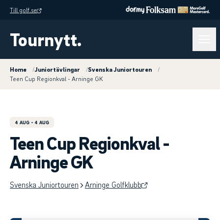
Till golf.se
Tournytt.
Home
/
Juniortävlingar
/
Svenska Juniortouren
/
Teen Cup Regionkval - Arninge GK
4 AUG
- 4 AUG
Teen Cup Regionkval -
Arninge GK
Svenska Juniortouren
Arninge Golfklubb