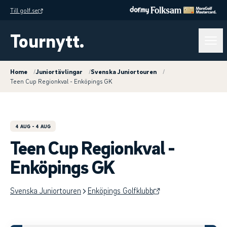
Till golf.se
Tournytt.
Home
/
Juniortävlingar
/
Svenska Juniortouren
/
Teen Cup Regionkval - Enköpings GK
4 AUG
- 4 AUG
Teen Cup Regionkval -
Enköpings GK
Svenska Juniortouren
Enköpings Golfklubb