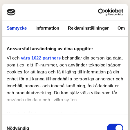
Leaderboard.
Samtycke
Information
Reklaminställningar
Om
Pos
Lag
Linköpings Golfklubb - A Wingerup / M
1
+
3
Sköld
Ansvarsfull användning av dina uppgifter
2
Sala Golfklubb - P Sundlöf / E Haag
+
4
Vi och
våra 1022 partners
behandlar din personliga data,
som t.ex. ditt IP-nummer, och använder teknologi såsom
Ullna Golf & Country Club - C Nilsmark / P
3
+
6
cookies för att lagra och få tillgång till information på din
Sandberg
enhet för att kunna tillhandahålla personliga annonser och
Carlskrona Golfklubb - M Jansson / J
4
+
7
Billing
innehåll, annons- och innehållsmätning, åskådarinsikter
Västerås Golfklubb - J Carlsson / A
och produktutveckling. Du kan själv välja vilka som får
5
+
8
Sjöholm
Visa fler
använda din data och i vilka syften.
Senast uppdaterad:
09:33
Med din tillåtelse skulle vi även vilja:
Se full leaderboard
Samla in information om din geografiska plats som
Samtyckesval
Nödvändig
kan ha en noggrannhet på upp till flera meter