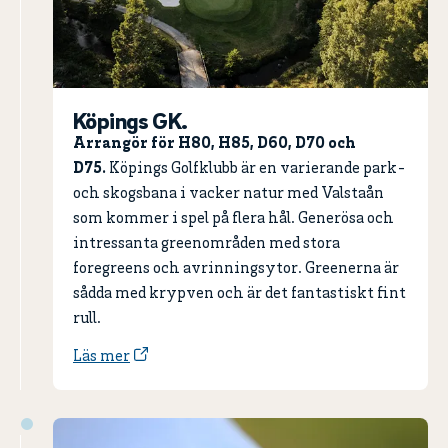
Köpings GK.
Arrangör för H80, H85, D60, D70 och
D75.
Köpings Golfklubb är en varierande park-
och skogsbana i vacker natur med Valstaån
som kommer i spel på flera hål. Generösa och
intressanta greenområden med stora
foregreens och avrinningsytor. Greenerna är
sådda med krypven och är det fantastiskt fint
rull.
Läs mer