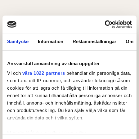
Leaderboard.
Samtycke
Information
Reklaminställningar
Om
Pos
Namn
Ansvarsfull användning av dina uppgifter
1
1
KARLÉN, Katarina
+
19
Vi och
våra 1022 partners
behandlar din personliga data,
som t.ex. ditt IP-nummer, och använder teknologi såsom
2
2
HANSEN, Birgitta
+
21
cookies för att lagra och få tillgång till information på din
enhet för att kunna tillhandahålla personliga annonser och
T3
6
RYDIN, My
+
27
innehåll, annons- och innehållsmätning, åskådarinsikter
T3
1
JANSSON, Anita
och produktutveckling. Du kan själv välja vilka som får
+
27
använda din data och i vilka syften.
T5
2
TILLSTRÖM, Cecilia
+
28
Visa fler
Med din tillåtelse skulle vi även vilja:
Senast uppdaterad:
16:06