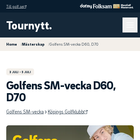
Till golf.se
Tournytt.
Home
/
Mästerskap
/
Golfens SM-vecka D60, D70
3 JULI
- 5 JULI
Golfens SM-vecka D60,
D70
Golfens SM-vecka
Köpings Golfklubb