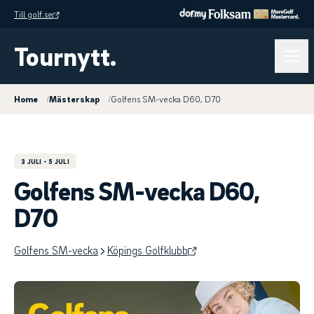
Till golf.se
Tournytt.
Home
/
Mästerskap
/
Golfens SM-vecka D60, D70
3 JULI
- 5 JULI
Golfens SM-vecka D60,
D70
Golfens SM-vecka
Köpings Golfklubb