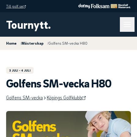
Till golf.se
Tournytt.
Home
/
Mästerskap
/
Golfens SM-vecka H80
3 JULI
- 4 JULI
Golfens SM-vecka H80
Golfens SM-vecka
Köpings Golfklubb