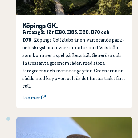
Köpings GK.
Arrangör för H80, H85, D60, D70 och
D75.
Köpings Golfklubb är en varierande park-
och skogsbana i vacker natur med Valstaån
som kommer i spel på flera hål. Generösa och
intressanta greenområden med stora
foregreens och avrinningsytor. Greenerna är
sådda med krypven och är det fantastiskt fint
rull.
Läs mer