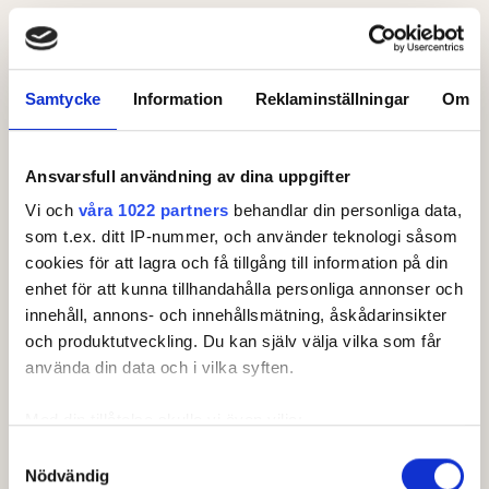
Leaderboard.
Samtycke
Information
Reklaminställningar
Om
Pos
Namn
1
FRANZÉN, Leif
+
4
Ansvarsfull användning av dina uppgifter
T2
2
NILSSON, Gert-Inge
+
16
Vi och
våra 1022 partners
behandlar din personliga data,
som t.ex. ditt IP-nummer, och använder teknologi såsom
T2
1
HILDEBRAND, Per
+
16
cookies för att lagra och få tillgång till information på din
enhet för att kunna tillhandahålla personliga annonser och
4
1
FLODMAN, Lars
+
17
innehåll, annons- och innehållsmätning, åskådarinsikter
5
1
SYLE, Roy
+
20
och produktutveckling. Du kan själv välja vilka som får
Visa fler
använda din data och i vilka syften.
Senast uppdaterad:
22:24
Med din tillåtelse skulle vi även vilja:
Se full leaderboard
Samla in information om din geografiska plats som
Samtyckesval
Nödvändig
kan ha en noggrannhet på upp till flera meter