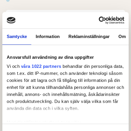
Leaderboard.
Samtycke
Information
Reklaminställningar
Om
Pos
Namn
1
3
TIDÉN, Christian
+
1
Ansvarsfull användning av dina uppgifter
2
5
BLIXBERG, Ulf
+
2
Vi och
våra 1022 partners
behandlar din personliga data,
3
2
PERNHEDEN, Mattias
+
3
som t.ex. ditt IP-nummer, och använder teknologi såsom
cookies för att lagra och få tillgång till information på din
T4
4
EKLUND, Douglas
+
5
enhet för att kunna tillhandahålla personliga annonser och
innehåll, annons- och innehållsmätning, åskådarinsikter
T4
7
HOLMSTEN, Henrik
+
5
Visa fler
och produktutveckling. Du kan själv välja vilka som får
använda din data och i vilka syften.
Senast uppdaterad:
02:13
Se full leaderboard
Med din tillåtelse skulle vi även vilja:
Samla in information om din geografiska plats som