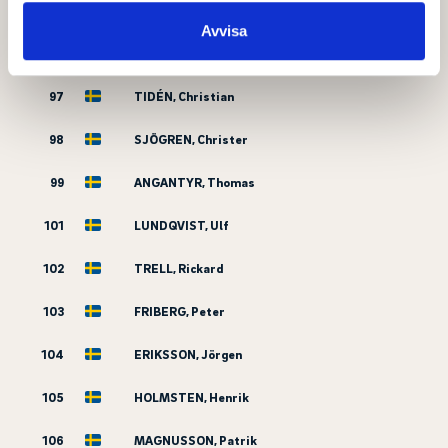
95
NILSSON, Magnus
samlat in när du har använt deras tjänster.
Avvisa
96
DE LA ROSE, Anders
97
TIDÉN, Christian
98
SJÖGREN, Christer
99
ANGANTYR, Thomas
101
LUNDQVIST, Ulf
102
TRELL, Rickard
103
FRIBERG, Peter
104
ERIKSSON, Jörgen
105
HOLMSTEN, Henrik
106
MAGNUSSON, Patrik