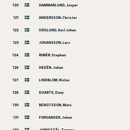
120
HAMMARLUND, Jesper
121
ANDERSSON, Christer
122
HÖGLUND, Karl Johan
123
JOHANSSON, Lars
124
RIMÉR, Stephan
126
HEDÉN, Johan
127
LINDBLOM, Niclas
128
DUARTE, Dany
130
BENGTSSON, Mats
131
FORSANDER, Johan
132
JARNESTÅL, Tommy