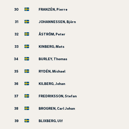
30
FRANZÉN, Pierre
31
JOHANNESSEN, Björn
32
ÅSTRÖM, Peter
33
KINBERG, Mats
34
BURLEY, Thomas
35
RYDÉN, Michael
36
KILBERG, Johan
37
FREDRIKSSON, Stefan
38
BROGREN, Carl Johan
39
BLIXBERG, Ulf