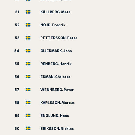
51
KÄLLBERG, Mats
52
NÖJD, Fredrik
53
PETTERSSON, Peter
54
ÖIJERMARK, John
55
RENBERG, Henrik
56
EKMAN, Christer
57
WENNBERG, Peter
58
KARLSSON, Marcus
59
ENGLUND, Hans
60
ERIKSSON, Nicklas