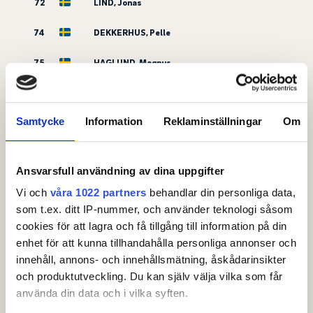
72
LIND, Jonas
74
DEKKERHUS, Pelle
75
HAGLUND, Magnus
76
BYGREN, Anders
Samtycke
Information
Reklaminställningar
Om
77
WESTBERG, Sonny
78
EKLUND, Marcus
Ansvarsfull användning av dina uppgifter
79
ASKLUND, Johan
Vi och
våra 1022 partners
behandlar din personliga data,
som t.ex. ditt IP-nummer, och använder teknologi såsom
80
ERIKSSON, Mariusz
cookies för att lagra och få tillgång till information på din
81
GYLLIN, Joakim
enhet för att kunna tillhandahålla personliga annonser och
innehåll, annons- och innehållsmätning, åskådarinsikter
82
BLOM, Stefan
och produktutveckling. Du kan själv välja vilka som får
använda din data och i vilka syften.
83
CEDERLÖF, Christian