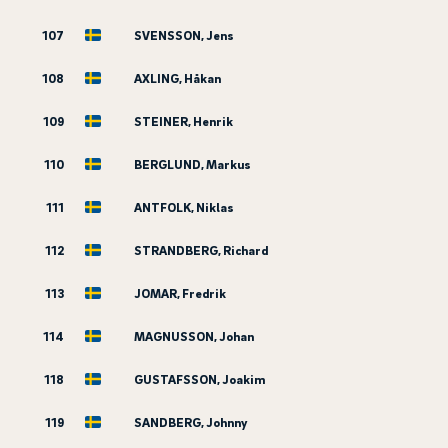
107
SVENSSON, Jens
108
AXLING, Håkan
109
STEINER, Henrik
110
BERGLUND, Markus
111
ANTFOLK, Niklas
112
STRANDBERG, Richard
113
JOMAR, Fredrik
114
MAGNUSSON, Johan
118
GUSTAFSSON, Joakim
119
SANDBERG, Johnny