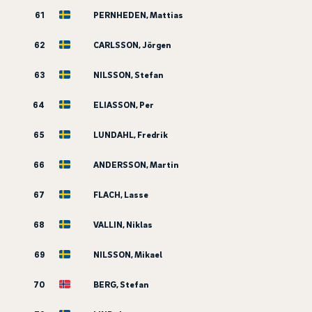
61
PERNHEDEN, Mattias
62
CARLSSON, Jörgen
63
NILSSON, Stefan
64
ELIASSON, Per
65
LUNDAHL, Fredrik
66
ANDERSSON, Martin
67
FLACH, Lasse
68
VALLIN, Niklas
69
NILSSON, Mikael
70
BERG, Stefan