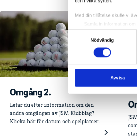
och i vilka syften.
Med din tillåtelse skulle vi äve
Samla in information om 
Identifiera din enhet gen
Samtyckesval
Ta reda på mer om hur dina pe
Nödvändig
eller dra tillbaka ditt samtyc
Vi använder enhetsidentifierar
sociala medier och analysera 
till de sociala medier och a
Avvisa
med annan information som du 
Omgång 2.
Om
Letar du efter information om den
andra omgången av JSM Klubblag?
JSM
Klicka här för datum och spelplatser.
som
sta