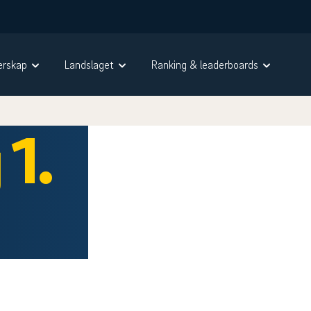
rskap
Landslaget
Ranking & leaderboards
1.