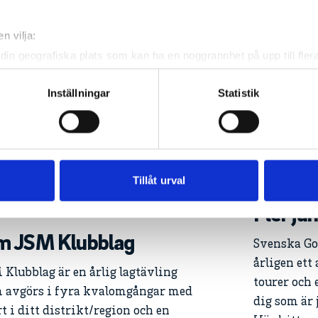
n vilja:
din geografiska plats som kan ha en noggrannhet på upp till fler
om att aktivt skanna den för specifika kännetecken (fingeravtryc
rsonliga uppgifter behandlas och ställ in dina preferenser i
deta
Inställningar
Statistik
ke när som helst från cookie-förklaringen.
e för att anpassa innehållet och annonserna till användarna, tillh
vår trafik. Vi vidarebefordrar även sådana identifierare och anna
nnons- och analysföretag som vi samarbetar med. Dessa kan i sin
Tillåt urval
har tillhandahållit eller som de har samlat in när du har använt 
Fler ju
 JSM Klubblag
Svenska Go
årligen ett
 Klubblag är en årlig lagtävling
tourer och 
 avgörs i fyra kvalomgångar med
dig som är j
rt i ditt distrikt/region och en