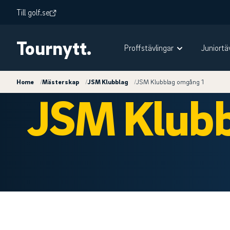
Till golf.se
Tournytt.
Proffstävlingar
Juniortä
Home
/
Mästerskap
/
JSM Klubblag
/
JSM Klubblag omgång 1
JSM Klubb