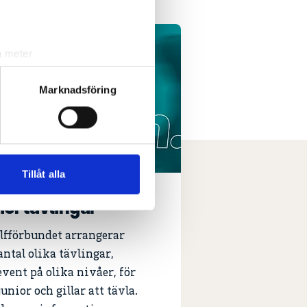
a meter
k)
ljsektionen
. Du kan ändra
Marknadsföring
andahålla funktioner för
n information från din enhet
 tur kombinera informationen
Tillåt alla
deras tjänster.
niortävlingar
lfförbundet arrangerar
 antal olika tävlingar,
event på olika nivåer, för
unior och gillar att tävla.