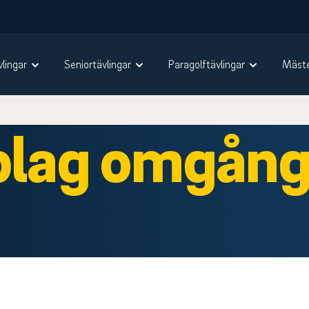
vlingar
Seniortävlingar
Paragolftävlingar
Mäste
lag omgång 