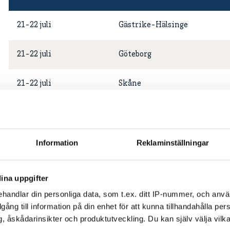
21-22 juli
Gästrike-Hälsinge
21-22 juli
Göteborg
21-22 juli
Skåne
21-22 juli
Småland
21-22 juli
Stockholm
Information
Reklaminställningar
21-22 juli
Västergötland
ina uppgifter
handlar din personliga data, som t.ex. ditt IP-nummer, och anv
illgång till information på din enhet för att kunna tillhandahålla pe
, åskådarinsikter och produktutveckling. Du kan själv välja vilk