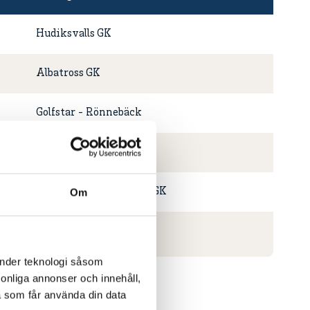
Hudiksvalls GK
Albatross GK
Golfstar - Rönnebäck
Tobo GK
Kungl. Drottingsholms GK
Om
Koberg GK
änder teknologi såsom
rsonliga annonser och innehåll,
a som får använda din data