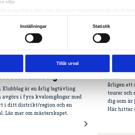
n vilja:
din geografiska plats som kan ha en noggrannhet på upp till fler
om att aktivt skanna den för specifika kännetecken (fingeravtryc
rsonliga uppgifter behandlas och ställ in dina preferenser i
deta
Inställningar
Statistik
ke när som helst från cookie-förklaringen.
e för att anpassa innehållet och annonserna till användarna, tillh
vår trafik. Vi vidarebefordrar även sådana identifierare och anna
Fler ju
nnons- och analysföretag som vi samarbetar med. Dessa kan i sin
Tillåt urval
har tillhandahållit eller som de har samlat in när du har använt 
 JSM Klubblag
Svenska Go
årligen ett
 Klubblag är en årlig lagtävling
tourer och 
 avgörs i fyra kvalomgångar med
dig som är j
rt i ditt distrikt/region och en
Här hittar
al. Läs mer om mästerskapet.