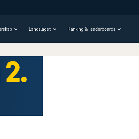
rskap
Landslaget
Ranking & leaderboards
 2.