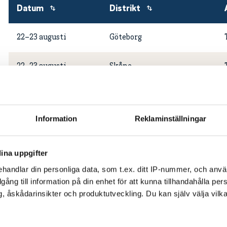
Datum
Distrikt
22–23 augusti
Göteborg
22–23 augusti
Skåne
22–23 augusti
Småland
Information
Reklaminställningar
22–23 augusti
Stockholm
ina uppgifter
handlar din personliga data, som t.ex. ditt IP-nummer, och anv
illgång till information på din enhet för att kunna tillhandahålla pe
, åskådarinsikter och produktutveckling. Du kan själv välja vilk