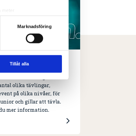
a meter
k)
ljsektionen
. Du kan ändra
Marknadsföring
andahålla funktioner för
n information från din enhet
niortävlingar
 tur kombinera informationen
Tillåt alla
deras tjänster.
lfförbundet arrangerar
 antal olika tävlingar,
event på olika nivåer, för
unior och gillar att tävla.
 du mer information.