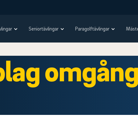
vlingar
Seniortävlingar
Paragolftävlingar
Mäste
lag omgång