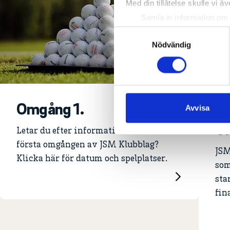
Med din tillåtelse skulle vi äve
Samla in information om 
Identifiera din enhet gen
Samtyckesval
Ta reda på mer om hur dina pe
Nödvändig
eller dra tillbaka ditt samtyc
Vi använder enhetsidentifierar
sociala medier och analysera 
Omgång 1.
till de sociala medier och a
Avvisa
med annan information som du 
Om
Letar du efter information om den
första omgången av JSM Klubblag?
JSM
Klicka här för datum och spelplatser.
som
sta
fin