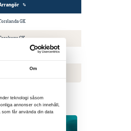
Arrangör
Torslanda GK
Torekovs GK
Älmhults GK
Om
Kyssinge GK
änder teknologi såsom
rsonliga annonser och innehåll,
a som får använda din data