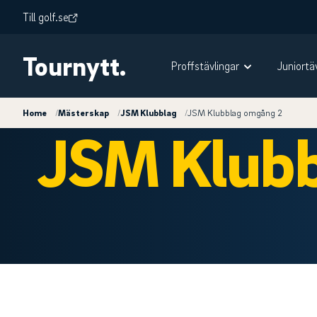
Till golf.se
Tournytt.
Proffstävlingar
Juniortä
Home
/
Mästerskap
/
JSM Klubblag
/
JSM Klubblag omgång 2
JSM Klubb