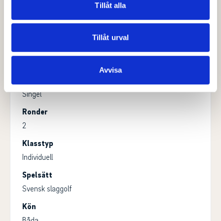
Herrar: 14.5 - 36.0
vidarebefordrar även sådana identifierare och annan
Tillåt alla
information från din enhet till de sociala medier och
Damer: 14.5 - 36.0
annons- och analysföretag som vi samarbetar med.
Ålder
Dessa kan i sin tur kombinera informationen med annan
Tillåt urval
Herrar: 13-99
information som du har tillhandahållit eller som de har
Damer: 13-99
samlat in när du har använt deras tjänster.
Avvisa
Spelform
Singel
Ronder
2
Klasstyp
Individuell
Spelsätt
Svensk slaggolf
Kön
Båda