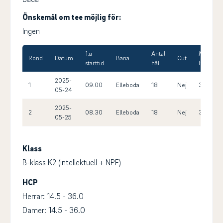
Önskemål om tee möjlig för:
Ingen
1:a
Antal
Max
Rond
Datum
Bana
Cut
starttid
hål
HCP
2025-
1
09.00
Elleboda
18
Nej
36.0
05-24
2025-
2
08.30
Elleboda
18
Nej
36.0
05-25
Klass
B-klass K2 (intellektuell + NPF)
HCP
Herrar: 14.5 - 36.0
Damer: 14.5 - 36.0