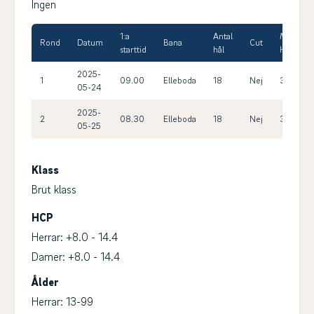
Ingen
1:a
Antal
Max
Rond
Datum
Bana
Cut
starttid
hål
HCP
2025-
1
09.00
Elleboda
18
Nej
36.0
05-24
2025-
2
08.30
Elleboda
18
Nej
36.0
05-25
Klass
Brut klass
HCP
Herrar: +8.0 - 14.4
Damer: +8.0 - 14.4
Ålder
Herrar: 13-99