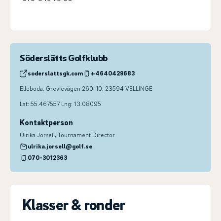
Söderslätts Golfklubb
soderslattsgk.com
+4640429683
Elleboda, Grevievägen 260-10, 23594 VELLINGE
Lat: 55.467557 Lng: 13.08095
Kontaktperson
Ulrika Jorsell
, Tournament Director
ulrika.jorsell@golf.se
070-3012363
Klasser & ronder