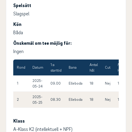
Spelsätt
Slagspel
Kön
Båda
Önskemål om tee möjlig för:
Ingen
1:a
Antal
Max
Rond
Datum
Bana
Cut
starttid
hål
HCP
2025-
1
09.00
Elleboda
18
Nej
14.4
05-24
2025-
2
08.30
Elleboda
18
Nej
14.4
05-25
Klass
A-Klass K2 (intellektuell + NPF)