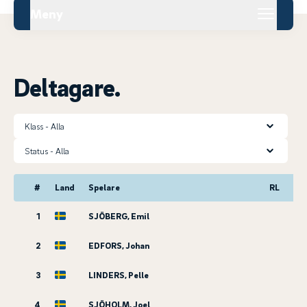
Meny
Deltagare.
Klass
Status
#
Land
Spelare
RL
1
SJÖBERG, Emil
2
EDFORS, Johan
3
LINDERS, Pelle
4
SJÖHOLM, Joel