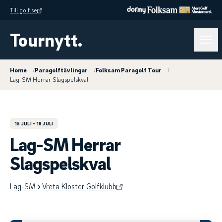
Till golf.se
Tournytt.
Home
/
Paragolftävlingar
/
Folksam Paragolf Tour
/
Lag-SM Herrar Slagspelskval
15 JULI
- 19 JULI
Lag-SM Herrar
Slagspelskval
Lag-SM
Vreta Kloster Golfklubb