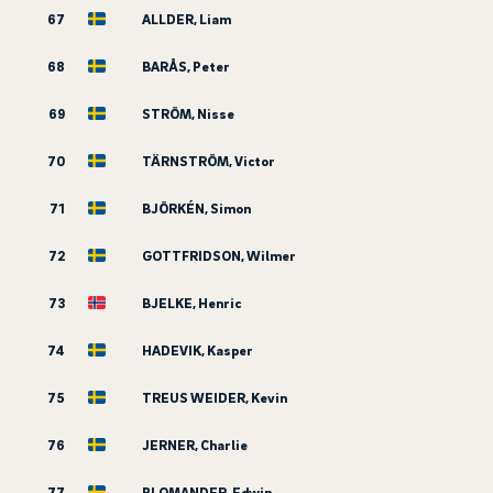
67
ALLDER, Liam
68
BARÅS, Peter
69
STRÖM, Nisse
70
TÄRNSTRÖM, Victor
71
BJÖRKÉN, Simon
72
GOTTFRIDSON, Wilmer
73
BJELKE, Henric
74
HADEVIK, Kasper
75
TREUS WEIDER, Kevin
76
JERNER, Charlie
77
BLOMANDER, Edwin