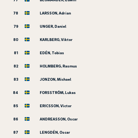
78
LARSSON, Adrian
79
UNGER, Daniel
80
KARLBERG, Viktor
81
EDÉN, Tobias
82
HOLMBERG, Rasmus
83
JONZON, Michael
84
FORSSTRÖM, Lukas
85
ERICSSON, Victor
86
ANDREASSON, Oscar
87
LENGDÉN, Oscar