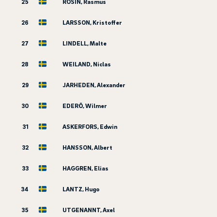
25
ROSIN, Rasmus
26
LARSSON, Kristoffer
27
LINDELL, Malte
28
WEILAND, Niclas
29
JARHEDEN, Alexander
30
EDERÖ, Wilmer
31
ASKERFORS, Edwin
32
HANSSON, Albert
33
HAGGREN, Elias
34
LANTZ, Hugo
35
UTGENANNT, Axel