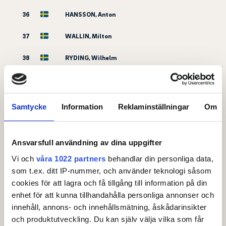
36
HANSSON, Anton
37
WALLIN, Milton
38
RYDING, Wilhelm
39
HANSSON, Jakob
40
HELLSTRÖM, Max
Samtycke
Information
Reklaminställningar
Om
41
SUNDLÖF, Marcus
Ansvarsfull användning av dina uppgifter
42
TJÄRNBERG, Erik
Vi och
våra 1022 partners
behandlar din personliga data,
43
JÖNSSON, Lukas
som t.ex. ditt IP-nummer, och använder teknologi såsom
cookies för att lagra och få tillgång till information på din
44
STRANDBERG, Calle
enhet för att kunna tillhandahålla personliga annonser och
innehåll, annons- och innehållsmätning, åskådarinsikter
45
LUNDGREN, David
och produktutveckling. Du kan själv välja vilka som får