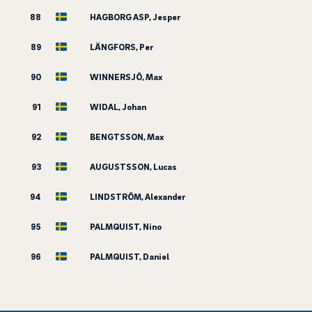
88
HAGBORG ASP, Jesper
89
LÄNGFORS, Per
90
WINNERSJÖ, Max
91
WIDAL, Johan
92
BENGTSSON, Max
93
AUGUSTSSON, Lucas
94
LINDSTRÖM, Alexander
95
PALMQUIST, Nino
96
PALMQUIST, Daniel