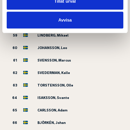
Dessa kan i sin tur kombinera informationen med annan
Tillåt urval
information som du har tillhandahållit eller som de har
57
GRÖNHAGEN, Isac
samlat in när du har använt deras tjänster.
Avvisa
58
FORSSTRÖM, Simon
59
LINDBERG, Mikael
60
JOHANSSON, Leo
61
SVENSSON, Marcus
62
SVEDERMAN, Kalle
63
TORSTENSSON, Olle
64
ISAKSSON, Svante
65
CARLSSON, Adam
66
BJÖRKÉN, Johan