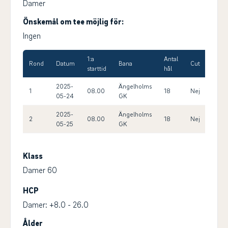
Damer
Önskemål om tee möjlig för:
Ingen
1:a
Antal
Max
Rond
Datum
Bana
Cut
starttid
hål
HCP
2025-
Ängelholms
1
08.00
18
Nej
20.0
05-24
GK
2025-
Ängelholms
2
08.00
18
Nej
20.0
05-25
GK
Klass
Damer 60
HCP
Damer: +8.0 - 26.0
Ålder