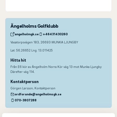
Ängelholms Golfklubb
angelholmgk.se
+46431430260
Vasatorpsvägen 183, 26693 MUNKA LJUNGBY
Lat: 56.26652 Lng: 13.011425
Hitta hit
Från E6 kör av Ängelholm Norra Kör väg 13 mot Munka Ljungby
Därefter väg 114.
Kontaktperson
Görgen Larsson
, Kontaktperson
ordforande@angelholmsgk.se
070-3807288