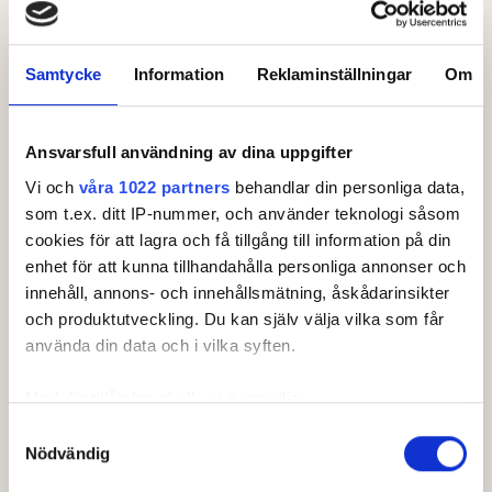
Klasser & ronder
Samtycke
Information
Reklaminställningar
Om
Klass
Damer 22
Ansvarsfull användning av dina uppgifter
HCP
Vi och
våra 1022 partners
behandlar din personliga data,
Damer: +8.0 - 15.0
som t.ex. ditt IP-nummer, och använder teknologi såsom
Ålder
cookies för att lagra och få tillgång till information på din
Damer: 22-99
enhet för att kunna tillhandahålla personliga annonser och
innehåll, annons- och innehållsmätning, åskådarinsikter
Spelform
och produktutveckling. Du kan själv välja vilka som får
Singel
använda din data och i vilka syften.
Ronder
Med din tillåtelse skulle vi även vilja:
2
Samla in information om din geografiska plats som
Samtyckesval
Klasstyp
Nödvändig
kan ha en noggrannhet på upp till flera meter
Individuell
Identifiera din enhet genom att aktivt skanna den för