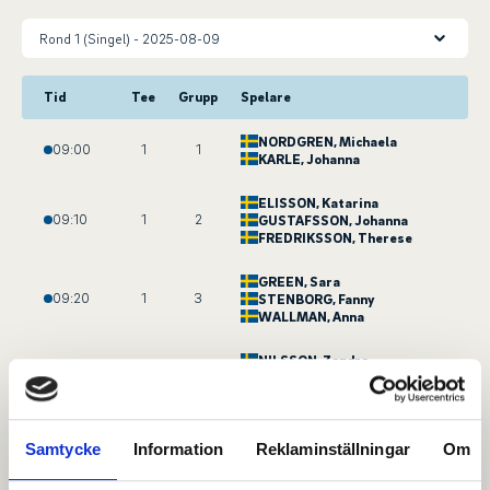
Tid
Tee
Grupp
Spelare
NORDGREN
, Michaela
09:00
1
1
KARLE
, Johanna
ELISSON
, Katarina
09:10
1
2
GUSTAFSSON
, Johanna
FREDRIKSSON
, Therese
GREEN
, Sara
09:20
1
3
STENBORG
, Fanny
WALLMAN
, Anna
NILSSON
, Zandra
09:30
1
4
MATTFOLK
, Marie
ÖJESKÄR
, Olivia
EKBLOM
, Elisabet
Samtycke
Information
Reklaminställningar
Om
09:40
1
5
ÅKERBLOM
, Denize
MALMBERG
, Erika