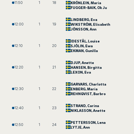
11:50
1
18
KRÖNLEIN
, Maria
FUGGER-BAIK
, Ok Ju
LINDBERG
, Eva
12:00
1
19
WIKSTRÖM
, Elisabeth
JÖNSSON
, Ann
IDESTÅL
, Louise
12:10
1
20
SJÖLIN
, Ewa
EKMAN
, Gunilla
DJUP
, Anette
12:20
1
21
HANSEN
, Birgitta
LEXON
, Eva
GARVARS
, Charlotta
12:30
1
22
ENBERG
, Maria
REHNQVIST
, Barbro
STRAND
, Carina
12:40
1
23
NIKLASSON
, Anette
PETTERSSON
, Lena
12:50
1
24
LYTJE
, Ann