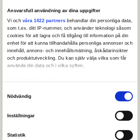
KENNLER
, Sara
Ansvarsfull användning av dina uppgifter
09:50
1
6
ENEROTH
, Sandra
PIHL
, Malin
Vi och
våra 1022 partners
behandlar din personliga data,
som t.ex. ditt IP-nummer, och använder teknologi såsom
MARMONT
, Louise
10:00
1
7
cookies för att lagra och få tillgång till information på din
KÅGEFORS
, Jessica
RYDIN
, My
enhet för att kunna tillhandahålla personliga annonser och
innehåll, annons- och innehållsmätning, åskådarinsikter
JANSSON
, Anita
10:10
1
8
och produktutveckling. Du kan själv välja vilka som får
EKENHARD
, Cecilia
ÖJESKÄR
, Lotta
använda din data och i vilka syften.
EKBERG
, Maria
10:20
1
9
Med din tillåtelse skulle vi även vilja:
MORTIMER
, Annika
ALVERS
, Ann
Samla in information om din geografiska plats som
Samtyckesval
Nödvändig
kan ha en noggrannhet på upp till flera meter
ÖDMAN
, Charlotte
10:30
1
10
LUNDIN
, Anna
Identifiera din enhet genom att aktivt skanna den för
JOHANSSON
, Ulrika
specifika kännetecken (fingeravtryck)
Inställningar
Ta reda på mer om hur dina personliga uppgifter
MALIWAN
, Bualee
10:40
1
11
MÅNSSON
, Catharina
behandlas och ställ in dina preferenser i
detaljsektionen
.
RYRMAN
, Ann-Charlotte
Statistik
Du kan ändra eller dra tillbaka ditt samtycke när som